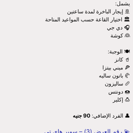
يشمل:
🚢 إيجار الباخرة لمدة ساعتين
🏛️ اختيار القاعة حسب المواعيد المتاحة
🎧 دي جي
👰 كوشة
🍽️ الوجبة:
🥤 كانز
🍕 ميني بيتزا
🥐 باتون ساليه
🥖 ساليزون
🍩 دونتس
🍮 إكلير
👤 الفرد الإضافي:
90 جنيه
💫 رقم العرض (3) – سوبر هاي تي