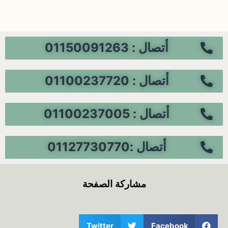
أتصال : 01150091263
أتصال : 01100237720
أتصال : 01100237005
أتصال :01127730770
مشاركة الصفحة
Twitter
Facebook