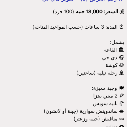
💰
السعر: 18,000 جنيه
(100 فرد)
⏰ المدة: 3 ساعات (حسب المواعيد المتاحة)
يشمل:
🏛️ القاعة
🎧 دي جي
👰 كوشة
🚢 رحلة نيلية (ساعتين)
🍽️ وجبة مميزة:
🍕 2 ميني بيتزا
🥐 باتيه سويس
🥪 ساندويتش سوارية (جبنة أو لانشون)
🫓 مناقيش (جبنة وزعتر)
🍩 دونتس