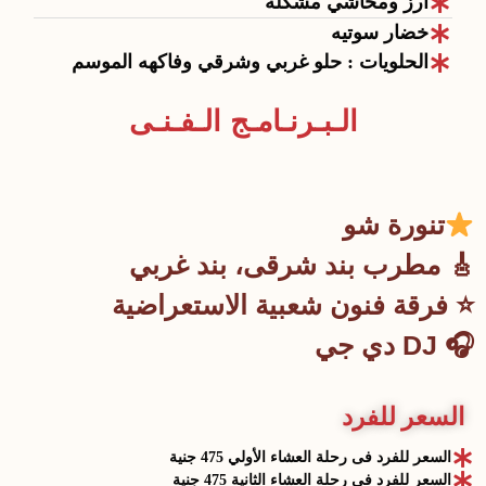
أرز ومحاشي مشكلة
خضار سوتيه
الحلويات : حلو غربي وشرقي وفاكهه الموسم
الـبـرنـامـج الـفـنـى
تنورة شو
🎸 مطرب بند شرقى، بند غربي
⭐ فرقة فنون شعبية الاستعراضية
🎧 DJ دي جي
السعر للفرد
السعر للفرد فى رحلة العشاء الأولي 475 جنية
السعر للفرد فى رحلة العشاء الثانية 475 جنية