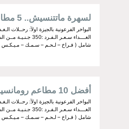
لسهرة ماتتنسيش.. 5 مطاعم رومانسية في القاهرة
شامل ( فـراخ – لـحـم – سـمـك – مـيـكـس جـري
أفضل 10 مطاعم رومانسية في القاهرة
شامل ( فـراخ – لـحـم – سـمـك – مـيـكـس جـري