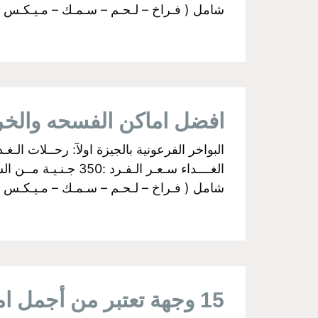
شامل ( فـراخ – لـحـم – سـمـك – مـيـكـس جـري
افضل اماكن الفسحه والخ
شامل ( فـراخ – لـحـم – سـمـك – مـيـكـس جـري
15 وجهة تعتبر من أجمل اماكن سياحية على النيل فى القاهرة