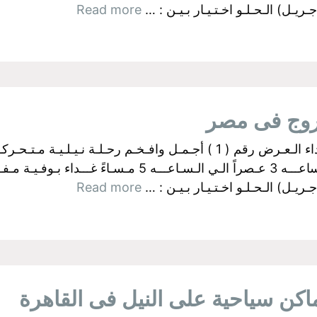
ـل) الـحـلـو اخـتـيـار بـيـن : …
Read more
روج فى مصر
البواخر الفرعونية بالجيزة اولآ: رحــلات الـغـداء الـعـرض رقم ( 1 ) أجـمـل وا
ـل) الـحـلـو اخـتـيـار بـيـن : …
Read more