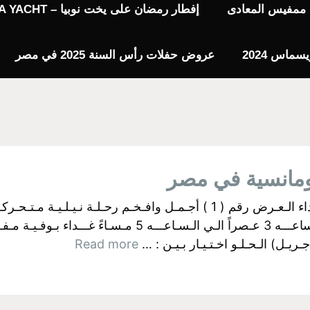
يا ممفيس المعادى
إفطار رمضان على يخت نوبيا – NUBIA YACHT
عروض حفلات رأس السنة 2025 في مصر
ومانسية في مصر
البواخر الفرعونية بالجيزة اولآ: رحــلات الـغـداء الـعـرض رقم ( 1 ) أجـمـل وا
ـل) الـحـلـو اخـتـيـار بـيـن : …
Read more