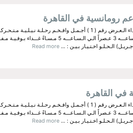
البواخر الفرعونية بالجيزة اولآ: رحــلات الـغـداء الـعـرض رقم ( 1 ) أجـمـل وا
ـل) الـحـلـو اخـتـيـار بـيـن : …
Read more
البواخر الفرعونية بالجيزة اولآ: رحــلات الـغـداء الـعـرض رقم ( 1 ) أجـمـل وا
ـل) الـحـلـو اخـتـيـار بـيـن : …
Read more