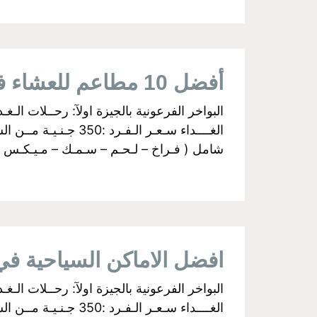
أفضل 10 مطاعم للعشاء في القاهرة
شامل ( فـراخ – لـحـم – سـمـك – مـيـكـس جـري
افضل الاماكن السياحية في ال