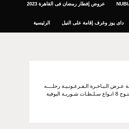
عروض إفطار رمضان فى القاهرة 2023
داى يوز وغرف إقامة على النيل
الرئيسية
فـخـم رحـلـة نـيـلـيـة مـتـحـركـة عـرض الـبـاخـرة الـفـرعـونـيـة رحلــــه
الغــــداء سـعـر الـفـرد :350 جـنـيـة مــن الساعـــه 3 عـصراً الـي الـسـاعـــه 5 مـسـاءً غـــداء بـوفـيـة مـفـتـوح 8 انـواع سـلـطـات شـوربـة البوفية