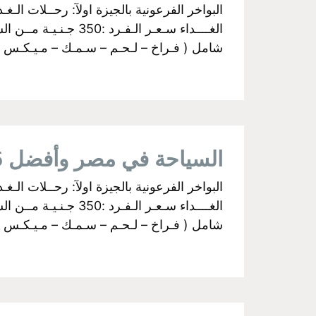
شامل ( فـراخ – لـحـم – سـمـك – مـيـكـس جـري
السياحة في مصر وأفضل 5 بواخر نيلية تستحق زيارتك
شامل ( فـراخ – لـحـم – سـمـك – مـيـكـس جـري