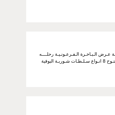
فـخـم رحـلـة نـيـلـيـة مـتـحـركـة عـرض الـبـاخـرة الـفـرعـونـيـة رحلــــه
الغــــداء سـعـر الـفـرد :350 جـنـيـة مــن الساعـــه 3 عـصراً الـي الـسـاعـــه 5 مـسـاءً غـــداء بـوفـيـة مـفـتـوح 8 انـواع سـلـطـات شـوربـة البوفية