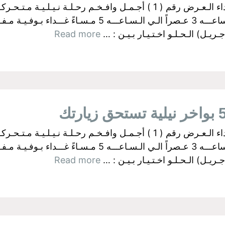
البواخر الفرعونية بالجيزة اولآ: رحــلات الـغـداء الـعـرض رقم ( 1 ) أجـمـل وا
ـل) الـحـلـو اخـتـيـار بـيـن : …
Read more
البواخر الفرعونية بالجيزة اولآ: رحــلات الـغـداء الـعـرض رقم ( 1 ) أجـمـل وا
ـل) الـحـلـو اخـتـيـار بـيـن : …
Read more