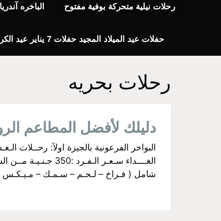
رحلات نيلية متحركة بوفية مفتوح
الباخره آندر
حفلات عيد الميلاد المجيد حفلات 7 يناير عيد الكريسماس 2024
رحلات بحريه
دليلك لأفضل المطاعم الر
شامل ( فـراخ – لـحـم – سـمـك – مـيـكـس جـري