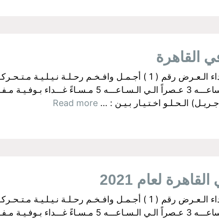
البواخر الفرعونية بالجيزة اولآ: رحــلات الـغـداء الـعـرض رقم ( 1 ) أجـمـل وا
ـل) الـحـلـو اخـتـيـار بـيـن : …
Read more
قاهرة لعام 2021
البواخر الفرعونية بالجيزة اولآ: رحــلات الـغـداء الـعـرض رقم ( 1 ) أجـمـل وا