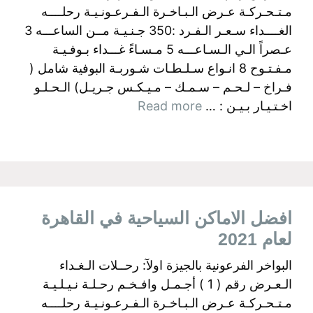
مـتـحـركـة عـرض الـبـاخـرة الـفـرعـونـيـة رحلــــه
الغــــداء سـعـر الـفـرد :350 جـنـيـة مــن الساعـــه 3
عـصراً الـي الـسـاعـــه 5 مـسـاءً غـــداء بـوفـيـة
مـفـتـوح 8 انـواع سـلـطـات شـوربـة البوفية شامل (
فـراخ – لـحـم – سـمـك – مـيـكـس جـريـل) الـحـلـو
اخـتـيـار بـيـن : …
Read more
افضل الاماكن السياحية في القاهرة
لعام 2021
البواخر الفرعونية بالجيزة اولآ: رحــلات الـغـداء
الـعـرض رقم ( 1 ) أجـمـل وافـخـم رحـلـة نـيـلـيـة
مـتـحـركـة عـرض الـبـاخـرة الـفـرعـونـيـة رحلــــه