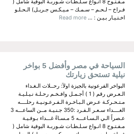
مـفـتـوح 8 انـواع سـلـطـات شـوربـة البوفية شامل (
فـراخ – لـحـم – سـمـك – مـيـكـس جـريـل) الـحـلـو
اخـتـيـار بـيـن : …
Read more
السياحة في مصر وأفضل 5 بواخر
نيلية تستحق زيارتك
البواخر الفرعونية بالجيزة اولآ: رحــلات الـغـداء
الـعـرض رقم ( 1 ) أجـمـل وافـخـم رحـلـة نـيـلـيـة
مـتـحـركـة عـرض الـبـاخـرة الـفـرعـونـيـة رحلــــه
الغــــداء سـعـر الـفـرد :350 جـنـيـة مــن الساعـــه 3
عـصراً الـي الـسـاعـــه 5 مـسـاءً غـــداء بـوفـيـة
مـفـتـوح 8 انـواع سـلـطـات شـوربـة البوفية شامل (