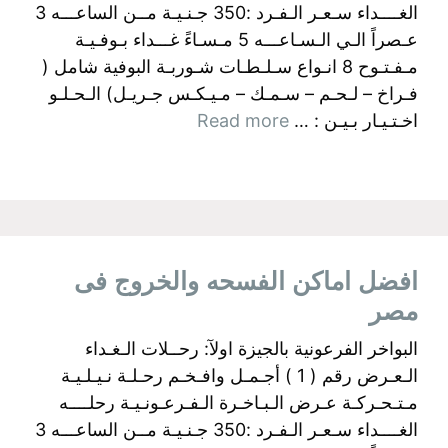
الغــــداء سـعـر الـفـرد :350 جـنـيـة مــن الساعـــه 3
عـصراً الـي الـسـاعـــه 5 مـسـاءً غـــداء بـوفـيـة
مـفـتـوح 8 انـواع سـلـطـات شـوربـة البوفية شامل (
فـراخ – لـحـم – سـمـك – مـيـكـس جـريـل) الـحـلـو
اخـتـيـار بـيـن : …
Read more
افضل اماكن الفسحه والخروج فى
مصر
البواخر الفرعونية بالجيزة اولآ: رحــلات الـغـداء
الـعـرض رقم ( 1 ) أجـمـل وافـخـم رحـلـة نـيـلـيـة
مـتـحـركـة عـرض الـبـاخـرة الـفـرعـونـيـة رحلــــه
الغــــداء سـعـر الـفـرد :350 جـنـيـة مــن الساعـــه 3