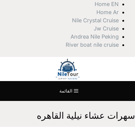
نتقل
Home EN
لى
Home Ar
لمحتوى
Nile Crystal Cruise
Jw Cruise
Andrea Nile Peking
River boat nile cruise
القائمة
سهرات عشاء نيلية القاهره