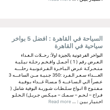
السياحة في القاهرة : افضل 5 بواخر
سياحية في القاهرة
البواخر الفرعونية بالجيزة اولآ: رحــلات الـغـداء
الـعـرض رقم ( 1 ) أجـمـل وافـخـم رحـلـة نـيـلـيـة
مـتـحـركـة عـرض الـبـاخـرة الـفـرعـونـيـة رحلــــه
الغــــداء سـعـر الـفـرد :350 جـنـيـة مــن الساعـــه 3
عـصراً الـي الـسـاعـــه 5 مـسـاءً غـــداء بـوفـيـة
مـفـتـوح 8 انـواع سـلـطـات شـوربـة البوفية شامل (
فـراخ – لـحـم – سـمـك – مـيـكـس جـريـل) الـحـلـو
اخـتـيـار بـيـن : …
Read more