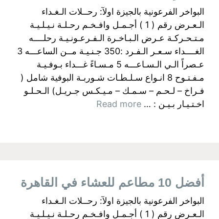
البواخر الفرعونية بالجيزة اولآ: رحــلات الـغـداء
الـعـرض رقم ( 1 ) أجـمـل وافـخـم رحـلـة نـيـلـيـة
مـتـحـركـة عـرض الـبـاخـرة الـفـرعـونـيـة رحلــــه
الغــــداء سـعـر الـفـرد :350 جـنـيـة مــن الساعـــه 3
عـصراً الـي الـسـاعـــه 5 مـسـاءً غـــداء بـوفـيـة
مـفـتـوح 8 انـواع سـلـطـات شـوربـة البوفية شامل (
فـراخ – لـحـم – سـمـك – مـيـكـس جـريـل) الـحـلـو
اخـتـيـار بـيـن : …
Read more
أفضل 10 مطاعم للعشاء في القاهرة
البواخر الفرعونية بالجيزة اولآ: رحــلات الـغـداء
الـعـرض رقم ( 1 ) أجـمـل وافـخـم رحـلـة نـيـلـيـة