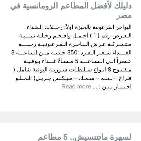
دليلك لأفضل المطاعم الرومانسية في
مصر
البواخر الفرعونية بالجيزة اولآ: رحــلات الـغـداء
الـعـرض رقم ( 1 ) أجـمـل وافـخـم رحـلـة نـيـلـيـة
مـتـحـركـة عـرض الـبـاخـرة الـفـرعـونـيـة رحلــــه
الغــــداء سـعـر الـفـرد :350 جـنـيـة مــن الساعـــه 3
عـصراً الـي الـسـاعـــه 5 مـسـاءً غـــداء بـوفـيـة
مـفـتـوح 8 انـواع سـلـطـات شـوربـة البوفية شامل (
فـراخ – لـحـم – سـمـك – مـيـكـس جـريـل) الـحـلـو
اخـتـيـار بـيـن : …
Read more
لسهرة ماتتنسيش.. 5 مطاعم