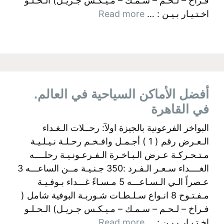
فـراخ – لـحـم – سـمـك – مـيـكـس جـريـل) الـحـلـو
اخـتـيـار بـيـن : …
Read more
أفضل الأماكن السياحية في العالم.
في القاهرة
البواخر الفرعونية بالجيزة اولآ: رحــلات الـغـداء
الـعـرض رقم ( 1 ) أجـمـل وافـخـم رحـلـة نـيـلـيـة
مـتـحـركـة عـرض الـبـاخـرة الـفـرعـونـيـة رحلــــه
الغــــداء سـعـر الـفـرد :350 جـنـيـة مــن الساعـــه 3
عـصراً الـي الـسـاعـــه 5 مـسـاءً غـــداء بـوفـيـة
مـفـتـوح 8 انـواع سـلـطـات شـوربـة البوفية شامل (
فـراخ – لـحـم – سـمـك – مـيـكـس جـريـل) الـحـلـو
اخـتـيـار بـيـن : …
Read more