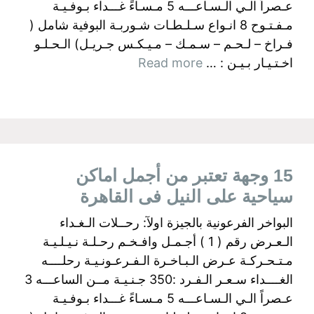
عـصراً الـي الـسـاعـــه 5 مـسـاءً غـــداء بـوفـيـة
مـفـتـوح 8 انـواع سـلـطـات شـوربـة البوفية شامل (
فـراخ – لـحـم – سـمـك – مـيـكـس جـريـل) الـحـلـو
اخـتـيـار بـيـن : …
Read more
15 وجهة تعتبر من أجمل اماكن
سياحية على النيل فى القاهرة
البواخر الفرعونية بالجيزة اولآ: رحــلات الـغـداء
الـعـرض رقم ( 1 ) أجـمـل وافـخـم رحـلـة نـيـلـيـة
مـتـحـركـة عـرض الـبـاخـرة الـفـرعـونـيـة رحلــــه
الغــــداء سـعـر الـفـرد :350 جـنـيـة مــن الساعـــه 3
عـصراً الـي الـسـاعـــه 5 مـسـاءً غـــداء بـوفـيـة