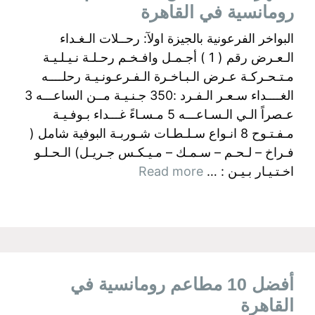
رومانسية في القاهرة
البواخر الفرعونية بالجيزة اولآ: رحــلات الـغـداء
الـعـرض رقم ( 1 ) أجـمـل وافـخـم رحـلـة نـيـلـيـة
مـتـحـركـة عـرض الـبـاخـرة الـفـرعـونـيـة رحلــــه
الغــــداء سـعـر الـفـرد :350 جـنـيـة مــن الساعـــه 3
عـصراً الـي الـسـاعـــه 5 مـسـاءً غـــداء بـوفـيـة
مـفـتـوح 8 انـواع سـلـطـات شـوربـة البوفية شامل (
فـراخ – لـحـم – سـمـك – مـيـكـس جـريـل) الـحـلـو
اخـتـيـار بـيـن : …
Read more
أفضل 10 مطاعم رومانسية في
القاهرة