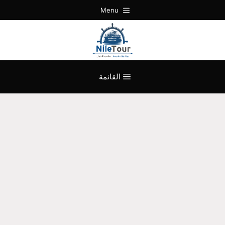
نتقل
Menu
لى
لمحتوى
القائمة
موقع حجز رحلات نيلية الباخرة نايل
كروز VIP – المراكب النيلية رحلات
نيلية سهرة عشاء