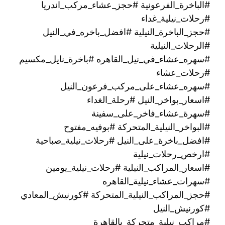
#الباخرة_الفرعونية #حجز_عشاء_مركب_اندريا
#رحلات_نيلية_غداء
#حجز_الباخرة_النيلية #افضل_باخره_في_النيل
#الرحلات_النيلية
#سهره_عشاء_في_نيل_القاهره‏ #باخرة_نايل_مكسيم
#رحلات_عشاء
#سهره_عشاء_على_مركب_فرعون_النيل
#اسعار_بواخر_النيل #رحلة_الغداء
#سهرة_عشاء_فاخر_على_سفينة
#البواخر_النيلية_المتحركة #بوفيه_مفتوح
#افضل_باخرة_على_النيل #رحلات_نيلية_صباحية
#ارخص_رحلات_نيلية
#اسعار_المراكب_النيلية #رحلات_نيلية_يومين
#سهرات_عشاء_نيلية_القاهره
#حجز_المراكب_النيلية_المتحركة #كورنيش_المعادي
#كورنيش_النيل
#مراكب_نيلية_متحركة_بالقاهرة