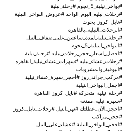
#بواخر_نيلية_5_نجوم #رحلة_نيلية
#رحلات_نيليه_اليوم_الواحد #عروض_البواخر_النيلية
#نايل_كروز_يخوت
#الرحلات_النيلية_بالقاهرة
#رحلة_نيلية_لمدة_ساعتين_على_ضفاف_النيل
#البواخر_النيلية_5_نجوم
#افضل_اسعار_حجز_رحلات_نيليه #رحلة_نيلية
#رحلات_عشاء_نيليه #سهرات_عشاء_نيلية_القاهره
#البوفية_والمشروبات
#مركب_جراند_روز #أحجز_سهرة_عشاء_نيلية
#اجمل_البواخر_النيلية
#رحلة_نيلية_متحركة ‫#نايل_كروز_القاهرة
#سهرة_نيلية_ممتعة
#احجز_الآن_عطلتك #نهر_النيل #رحلات_نايل_كروز
#حجز_مراكب
#افخم_البواخر_النيلية #عشاء_على_النيل