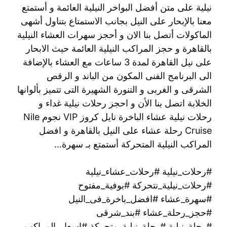
نيلية على متن أفضل البواخر النيلية العائمة و أستمتع
معنا بالإبحار على النيل بجانب الاستمتاع بتناول أشهى
الماكولات أتصل بنا الان و أحجز سهرات العشاء النيلية
بالقاهرة و حجز المراكب النيلية العائمة حيث الابحار
على نيل القاهرة لمدة 3 ساعات مع العشاء بالإضافة
الى البرنامج الفنى المكون من الباند و الرقص
الشرقى و الغربى و التنورة الشهيرة التى تتميز بألوانها
الخلابة اتصل بنا الأن و احجز رحلات نيلية غداء و
رحلات نيلية عشاء الباخرة نايل كروز VIP نجوم Nile
Cruise رحلة عشاء على النيل بالقاهرة و افضل
المراكب النيلية المتحركة أستمتع بـ سهرة…
#رحلات_نيلية #رحلات_عشاء_نيلية
#رحلات_نيلية_نتحركة #بوفية_مفتوح
#سهرة_عشاء #افضل_باخرة_فى_النيل
#حجز_رحلة_عشاء #بند_شرقى
#رحلة_نيلية #رحلة_نيلية_متحركة #اسعار_المراكب