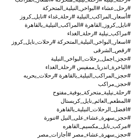
#رحل_عشاء #البواخر_النيلية_المتحركة
#أسعار_المراكب_النيلية #رحلة_غداء #نايل_كروز
#نايل_كروز_القاهرة #المراكب_النيلية_بالقاهرة
#مراكب_نيلية #رحلة_الغداء
#اسعار_البواخر_النيلية_المتحركة #رحلات_نايل_كروز
#رقص_الشرقى
#حجز_اجمل_رحلات_البواخر_النيلية
#الباخرة_اندريا_ممفيس #رحلة_الغداء
#حجز_المراكب_النيلية_بالقاهرة #رحلات_بحريه
#حجز_مراكب
#رحلة_نيلية_متحركة_بوفية_مفتوح
#المطعم_العائم_نايل_كريستال
#افضل_الرحلات_النيلية_بالقاهرة
#حجز_سهرة_عشاء_على_النيل #تنورة
#مركب_نايل_مكسيم_القاهره
#حجز_سهرة_عشاء_مصر #أجازات_مصر