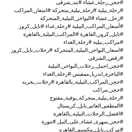
#حجز_رحلة_عشاء #بند_شرقى
#رحلة_نيلية #رحلة_نيلية_متحركة #اسعار_المراكب
#رحل_عشاء #البواخر_النيلية_المتحركة
#أسعار_المراكب_النيلية #رحلة_غداء #نايل_كروز
#نايل_كروز_القاهرة #المراكب_النيلية_بالقاهرة
#مراكب_نيلية #رحلة_الغداء
#اسعار_البواخر_النيلية_المتحركة #رحلات_نايل_كروز
#رقص_الشرقى
#حجز_اجمل_رحلات_البواخر_النيلية
#الباخرة_اندريا_ممفيس #رحلة_الغداء
#حجز_المراكب_النيلية_بالقاهرة #رحلات_بحريه
#حجز_مراكب
#رحلة_نيلية_متحركة_بوفية_مفتوح
#المطعم_العائم_نايل_كريستال
#افضل_الرحلات_النيلية_بالقاهرة
#حجز_سهرة_عشاء_على_النيل #تنورة
#مركب_نايل_مكسيم_القاهره