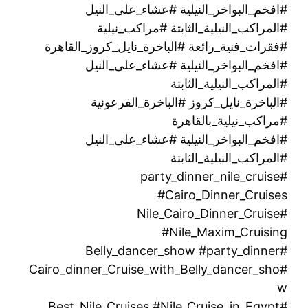
#افخم_البواخر_النيلية #عشاء_على_النيل
#المراكب_النيلية_الثابتة #مراكب_نيلية
#فقرات_فنية_رائعة #الباخرة_نايل_كروز_القاهرة
#افخم_البواخر_النيلية #عشاء_على_النيل
#المراكب_النيلية_الثابتة
#الباخرة_نايل_كروز #الباخرة_الفرعونية
#مراكب_نيلية_بالقاهرة
#افخم_البواخر_النيلية #عشاء_على_النيل
#المراكب_النيلية_الثابتة
#party_dinner_nile_cruise
#Cairo_Dinner_Cruises
#Nile_Cairo_Dinner_Cruise
#Nile_Maxim_Cruising
#Belly_dancer_show #party_dinner
#Cairo_dinner_Cruise_with_Belly_dancer_sho
w
#Best_Nile_Cruises #Nile_Cruise_in_Egypt