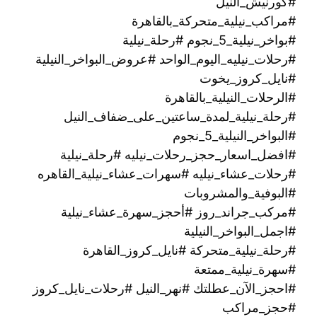
#كورنيش_النيل
#مراكب_نيلية_متحركة_بالقاهرة
#بواخر_نيلية_5_نجوم #رحلة_نيلية
#رحلات_نيليه_اليوم_الواحد #عروض_البواخر_النيلية
#نايل_كروز_يخوت
#الرحلات_النيلية_بالقاهرة
#رحلة_نيلية_لمدة_ساعتين_على_ضفاف_النيل
#البواخر_النيلية_5_نجوم
#افضل_اسعار_حجز_رحلات_نيليه #رحلة_نيلية
#رحلات_عشاء_نيليه #سهرات_عشاء_نيلية_القاهره
#البوفية_والمشروبات
#مركب_جراند_روز #أحجز_سهرة_عشاء_نيلية
#اجمل_البواخر_النيلية
#رحلة_نيلية_متحركة ‫#نايل_كروز_القاهرة
#سهرة_نيلية_ممتعة
#احجز_الآن_عطلتك #نهر_النيل #رحلات_نايل_كروز
#حجز_مراكب