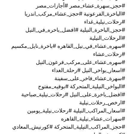
#حجز_سهرة_عشاء_مصر #أجازات_مصر
#الباخرة_الفرعونية #حجز_عشاء_مركب_اندريا
#رحلات_نيلية_غداء
#حجز_الباخرة_النيلية #افضل_باخره_في_النيل
#الرحلات_النيلية
#سهره_عشاء_في_نيل_القاهره‏ #باخرة_نايل_مكسيم
#رحلات_عشاء
#سهره_عشاء_على_مركب_فرعون_النيل
#اسعار_بواخر_النيل #رحلة_الغداء
#سهرة_عشاء_فاخر_على_سفينة
#البواخر_النيلية_المتحركة #بوفيه_مفتوح
#افضل_باخرة_على_النيل #رحلات_نيلية_صباحية
#ارخص_رحلات_نيلية
#اسعار_المراكب_النيلية #رحلات_نيلية_يومين
#سهرات_عشاء_نيلية_القاهره
#حجز_المراكب_النيلية_المتحركة #كورنيش_المعادي