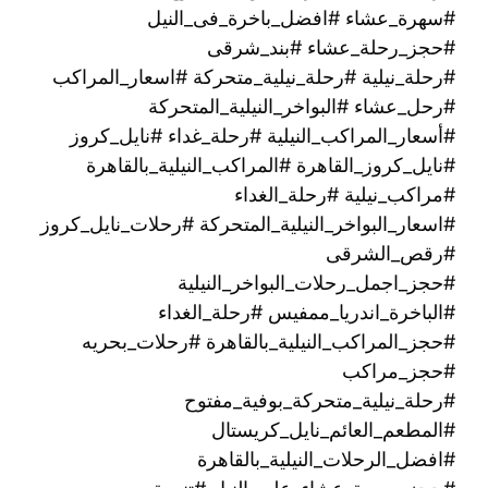
#سهرة_عشاء #افضل_باخرة_فى_النيل
#حجز_رحلة_عشاء #بند_شرقى
#رحلة_نيلية #رحلة_نيلية_متحركة #اسعار_المراكب
#رحل_عشاء #البواخر_النيلية_المتحركة
#أسعار_المراكب_النيلية #رحلة_غداء #نايل_كروز
#نايل_كروز_القاهرة #المراكب_النيلية_بالقاهرة
#مراكب_نيلية #رحلة_الغداء
#اسعار_البواخر_النيلية_المتحركة #رحلات_نايل_كروز
#رقص_الشرقى
#حجز_اجمل_رحلات_البواخر_النيلية
#الباخرة_اندريا_ممفيس #رحلة_الغداء
#حجز_المراكب_النيلية_بالقاهرة #رحلات_بحريه
#حجز_مراكب
#رحلة_نيلية_متحركة_بوفية_مفتوح
#المطعم_العائم_نايل_كريستال
#افضل_الرحلات_النيلية_بالقاهرة