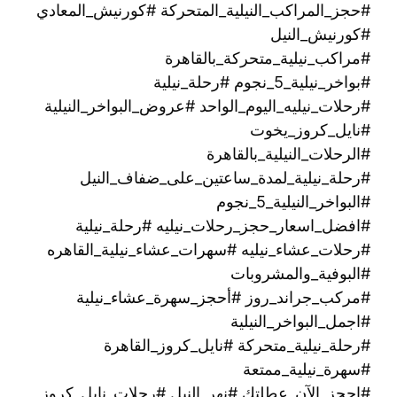
#حجز_المراكب_النيلية_المتحركة #كورنيش_المعادي
#كورنيش_النيل
#مراكب_نيلية_متحركة_بالقاهرة
#بواخر_نيلية_5_نجوم #رحلة_نيلية
#رحلات_نيليه_اليوم_الواحد #عروض_البواخر_النيلية
#نايل_كروز_يخوت
#الرحلات_النيلية_بالقاهرة
#رحلة_نيلية_لمدة_ساعتين_على_ضفاف_النيل
#البواخر_النيلية_5_نجوم
#افضل_اسعار_حجز_رحلات_نيليه #رحلة_نيلية
#رحلات_عشاء_نيليه #سهرات_عشاء_نيلية_القاهره
#البوفية_والمشروبات
#مركب_جراند_روز #أحجز_سهرة_عشاء_نيلية
#اجمل_البواخر_النيلية
#رحلة_نيلية_متحركة ‫#نايل_كروز_القاهرة
#سهرة_نيلية_ممتعة
#احجز_الآن_عطلتك #نهر_النيل #رحلات_نايل_كروز