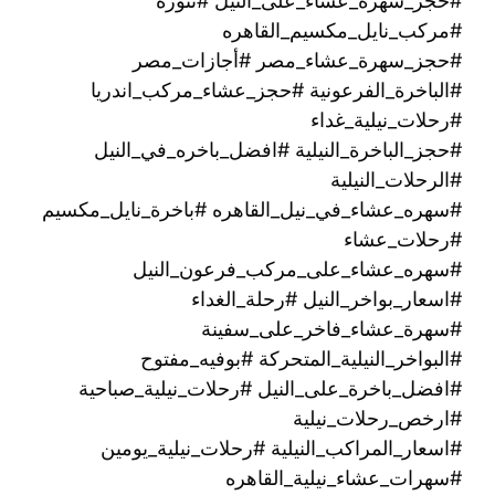
#حجز_سهرة_عشاء_على_النيل #تنورة
#مركب_نايل_مكسيم_القاهره
#حجز_سهرة_عشاء_مصر #أجازات_مصر
#الباخرة_الفرعونية #حجز_عشاء_مركب_اندريا
#رحلات_نيلية_غداء
#حجز_الباخرة_النيلية #افضل_باخره_في_النيل
#الرحلات_النيلية
#سهره_عشاء_في_نيل_القاهره‏ #باخرة_نايل_مكسيم
#رحلات_عشاء
#سهره_عشاء_على_مركب_فرعون_النيل
#اسعار_بواخر_النيل #رحلة_الغداء
#سهرة_عشاء_فاخر_على_سفينة
#البواخر_النيلية_المتحركة #بوفيه_مفتوح
#افضل_باخرة_على_النيل #رحلات_نيلية_صباحية
#ارخص_رحلات_نيلية
#اسعار_المراكب_النيلية #رحلات_نيلية_يومين
#سهرات_عشاء_نيلية_القاهره