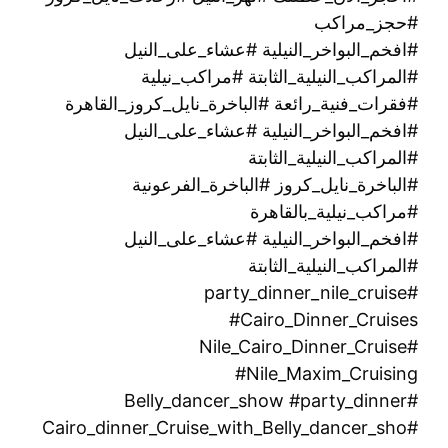
#حجز_مراكب
#افخم_البواخر_النيلية #عشاء_على_النيل
#المراكب_النيلية_الثابتة #مراكب_نيلية
#فقرات_فنية_رائعة #الباخرة_نايل_كروز_القاهرة
#افخم_البواخر_النيلية #عشاء_على_النيل
#المراكب_النيلية_الثابتة
#الباخرة_نايل_كروز #الباخرة_الفرعونية
#مراكب_نيلية_بالقاهرة
#افخم_البواخر_النيلية #عشاء_على_النيل
#المراكب_النيلية_الثابتة
#party_dinner_nile_cruise
#Cairo_Dinner_Cruises
#Nile_Cairo_Dinner_Cruise
#Nile_Maxim_Cruising
#Belly_dancer_show #party_dinner
#Cairo_dinner_Cruise_with_Belly_dancer_sho