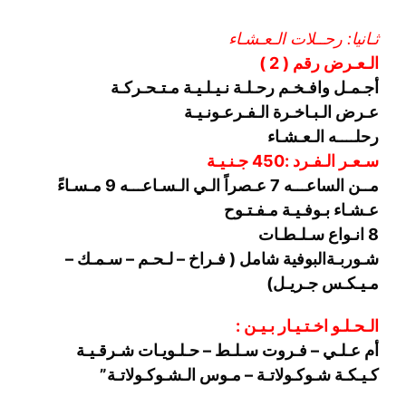
ثـانيا: رحــلات الـعـشـاء
الـعـرض رقم ( 2 )
أجـمـل وافـخـم رحـلـة نـيـلـيـة مـتـحـركـة
عـرض الـبـاخـرة الـفـرعـونـيـة
رحلــــه الـعـشـاء
سـعـر الـفـرد :450 جـنـيـة
مــن الساعـــه 7 عـصراً الـي الـسـاعـــه 9 مـسـاءً
عـشـاء بـوفـيـة مـفـتـوح
8 انـواع سـلـطـات
شـوربـة
البوفية شامل ( فـراخ – لـحـم – سـمـك –
مـيـكـس جـريـل)
الـحـلـو اخـتـيـار بـيـن :
أم عـلـي – فـروت سـلـط – حـلـويـات شـرقـيـة
كـيـكـة شـوكـولاتـة – مـوس الـشـوكـولاتـة”