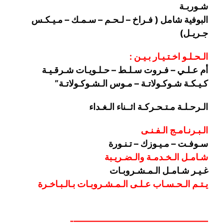
شـوربـة
البوفية شامل ( فـراخ – لـحـم – سـمـك – مـيـكـس
جـريـل)
الـحـلـو اخـتـيـار بـيـن :
أم عـلـي – فـروت سـلـط – حـلـويـات شـرقـيـة
كـيـكـة شـوكـولاتـة – مـوس الـشـوكـولاتـة”
الـرحـلـة مـتـحـركـة اثــناء الـغـداء
الـبـرنـامـج الـفـنـى
سـوفـت – مـيـوزك – تـنـورة
شـامـل الـخـدمـة والـضـريـبة
غـيـر شـامـل الـمـشـروبـات
يـتـم الـحـسـاب عـلـى الـمـشـروبـات بـالـبـاخـرة
———————————————-