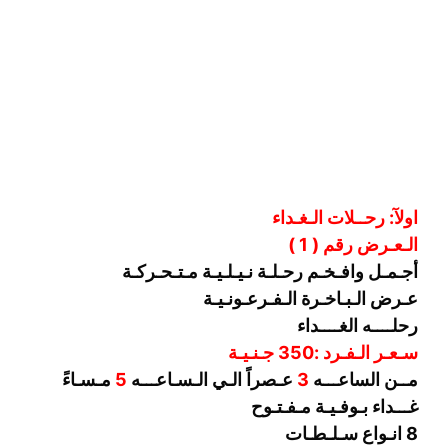
اولآ: رحــلات الـغـداء
الـعـرض رقم ( 1 )
أجـمـل وافـخـم رحـلـة نـيـلـيـة مـتـحـركـة
عـرض الـبـاخـرة الـفـرعـونـيـة
رحلــــه الغــــداء
سـعـر الـفـرد :350 جـنـيـة
مــن الساعـــه
3
عـصراً الـي الـسـاعـــه
5
مـسـاءً
غـــداء بـوفـيـة مـفـتـوح
8 انـواع سـلـطـات