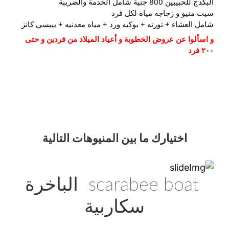
البكدج للحبيبين 800 جنية شامل الخدمة والضريبة
سيت منيو و زجاجة مياة لكل فرد
شامل العشاء⁦⁩ + تورته + بوكيه ورد + مياه معدنيه + بيبسي كانز
و اسألوا عن عروض الخطوبة و أعياد الميلاد من فردين و حتى 
٢٠٠ فرد
اختيارك
ما بين المنيوهات التالية
scarabee boat الباخرة
سكاربية