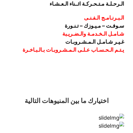
الـرحـلـة مـتـحـركـة اثــناء الـعـشـاء
الـبـرنـامـج الـفـنـى
سـوفـت – مـيـوزك – تـنـورة
شـامـل الـخـدمـة والـضـريـبة
غـيـر شـامـل الـمـشـروبـات
يـتـم الـحـسـاب عـلـى الـمـشـروبـات بـالـبـاخـرة
اختيارك
ما بين المنيوهات التالية