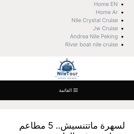
نتقل
Home EN
لى
Home Ar
لمحتوى
Nile Crystal Cruise
Jw Cruise
Andrea Nile Peking
River boat nile cruise
القائمة
لسهرة ماتتنسيش.. 5 مطاعم