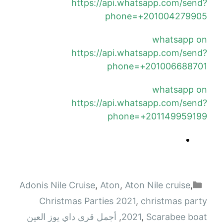
https://api.whatsapp.com/send?
phone=+201004279905
whatsapp on
https://api.whatsapp.com/send?
phone=+201006688701
whatsapp on
https://api.whatsapp.com/send?
phone=+201149959199
التصنيفات
Adonis Nile Cruise‎
,
Aton
,
Aton Nile cruise
,
Christmas Parties 2021
,
christmas party
Scarabee boat
,
2021
,
أجمل قرى داي يوز العين