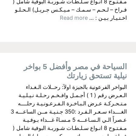
مـفـتـوح 8 انـواع سـلـطـات شـوربـة البوفية شامل (
فـراخ – لـحـم – سـمـك – مـيـكـس جـريـل) الـحـلـو
اخـتـيـار بـيـن : …
Read more
السياحة في مصر وأفضل 5 بواخر
نيلية تستحق زيارتك
البواخر الفرعونية بالجيزة اولآ: رحــلات الـغـداء
الـعـرض رقم ( 1 ) أجـمـل وافـخـم رحـلـة نـيـلـيـة
مـتـحـركـة عـرض الـبـاخـرة الـفـرعـونـيـة رحلــــه
الغــــداء سـعـر الـفـرد :350 جـنـيـة مــن الساعـــه 3
عـصراً الـي الـسـاعـــه 5 مـسـاءً غـــداء بـوفـيـة
مـفـتـوح 8 انـواع سـلـطـات شـوربـة البوفية شامل (