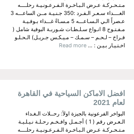
مـتـحـركـة عـرض الـبـاخـرة الـفـرعـونـيـة رحلــــه
الغــــداء سـعـر الـفـرد :350 جـنـيـة مــن الساعـــه 3
عـصراً الـي الـسـاعـــه 5 مـسـاءً غـــداء بـوفـيـة
مـفـتـوح 8 انـواع سـلـطـات شـوربـة البوفية شامل (
فـراخ – لـحـم – سـمـك – مـيـكـس جـريـل) الـحـلـو
اخـتـيـار بـيـن : …
Read more
افضل الاماكن السياحية في القاهرة
لعام 2021
البواخر الفرعونية بالجيزة اولآ: رحــلات الـغـداء
الـعـرض رقم ( 1 ) أجـمـل وافـخـم رحـلـة نـيـلـيـة
مـتـحـركـة عـرض الـبـاخـرة الـفـرعـونـيـة رحلــــه