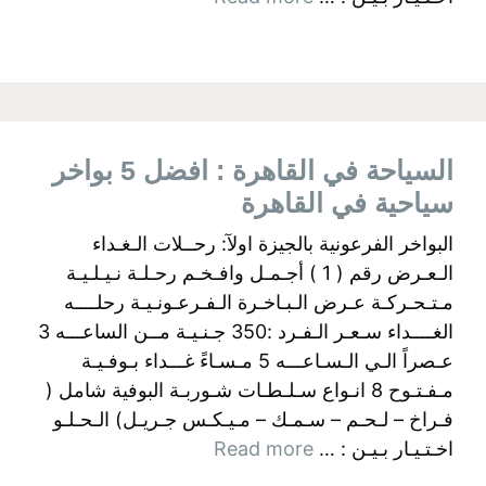
السياحة في القاهرة : افضل 5 بواخر
سياحية في القاهرة
البواخر الفرعونية بالجيزة اولآ: رحــلات الـغـداء
الـعـرض رقم ( 1 ) أجـمـل وافـخـم رحـلـة نـيـلـيـة
مـتـحـركـة عـرض الـبـاخـرة الـفـرعـونـيـة رحلــــه
الغــــداء سـعـر الـفـرد :350 جـنـيـة مــن الساعـــه 3
عـصراً الـي الـسـاعـــه 5 مـسـاءً غـــداء بـوفـيـة
مـفـتـوح 8 انـواع سـلـطـات شـوربـة البوفية شامل (
فـراخ – لـحـم – سـمـك – مـيـكـس جـريـل) الـحـلـو
اخـتـيـار بـيـن : …
Read more