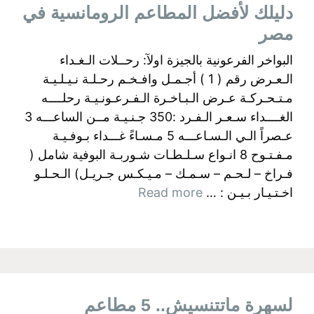
دليلك لأفضل المطاعم الرومانسية في
مصر
البواخر الفرعونية بالجيزة اولآ: رحــلات الـغـداء
الـعـرض رقم ( 1 ) أجـمـل وافـخـم رحـلـة نـيـلـيـة
مـتـحـركـة عـرض الـبـاخـرة الـفـرعـونـيـة رحلــــه
الغــــداء سـعـر الـفـرد :350 جـنـيـة مــن الساعـــه 3
عـصراً الـي الـسـاعـــه 5 مـسـاءً غـــداء بـوفـيـة
مـفـتـوح 8 انـواع سـلـطـات شـوربـة البوفية شامل (
فـراخ – لـحـم – سـمـك – مـيـكـس جـريـل) الـحـلـو
اخـتـيـار بـيـن : …
Read more
لسهرة ماتتنسيش.. 5 مطاعم