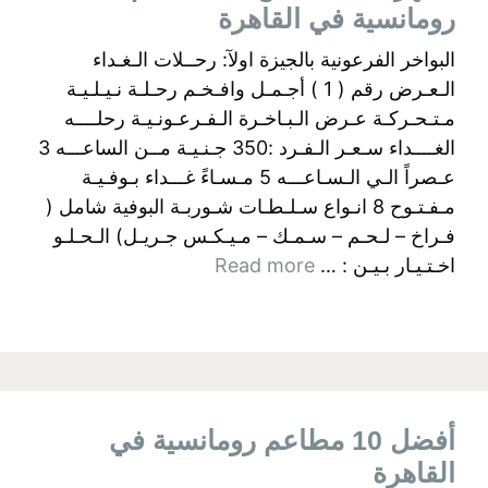
رومانسية في القاهرة
البواخر الفرعونية بالجيزة اولآ: رحــلات الـغـداء
الـعـرض رقم ( 1 ) أجـمـل وافـخـم رحـلـة نـيـلـيـة
مـتـحـركـة عـرض الـبـاخـرة الـفـرعـونـيـة رحلــــه
الغــــداء سـعـر الـفـرد :350 جـنـيـة مــن الساعـــه 3
عـصراً الـي الـسـاعـــه 5 مـسـاءً غـــداء بـوفـيـة
مـفـتـوح 8 انـواع سـلـطـات شـوربـة البوفية شامل (
فـراخ – لـحـم – سـمـك – مـيـكـس جـريـل) الـحـلـو
اخـتـيـار بـيـن : …
Read more
أفضل 10 مطاعم رومانسية في
القاهرة