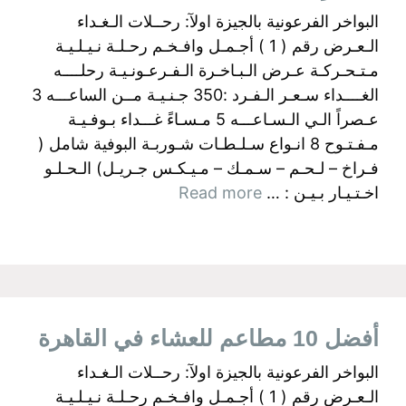
البواخر الفرعونية بالجيزة اولآ: رحــلات الـغـداء
الـعـرض رقم ( 1 ) أجـمـل وافـخـم رحـلـة نـيـلـيـة
مـتـحـركـة عـرض الـبـاخـرة الـفـرعـونـيـة رحلــــه
الغــــداء سـعـر الـفـرد :350 جـنـيـة مــن الساعـــه 3
عـصراً الـي الـسـاعـــه 5 مـسـاءً غـــداء بـوفـيـة
مـفـتـوح 8 انـواع سـلـطـات شـوربـة البوفية شامل (
فـراخ – لـحـم – سـمـك – مـيـكـس جـريـل) الـحـلـو
اخـتـيـار بـيـن : …
Read more
أفضل 10 مطاعم للعشاء في القاهرة
البواخر الفرعونية بالجيزة اولآ: رحــلات الـغـداء
الـعـرض رقم ( 1 ) أجـمـل وافـخـم رحـلـة نـيـلـيـة