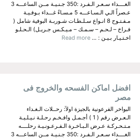
الغــــداء سـعـر الـفـرد :350 جـنـيـة مــن الساعـــه 3
عـصراً الـي الـسـاعـــه 5 مـسـاءً غـــداء بـوفـيـة
مـفـتـوح 8 انـواع سـلـطـات شـوربـة البوفية شامل (
فـراخ – لـحـم – سـمـك – مـيـكـس جـريـل) الـحـلـو
اخـتـيـار بـيـن : …
Read more
افضل اماكن الفسحه والخروج فى
مصر
البواخر الفرعونية بالجيزة اولآ: رحــلات الـغـداء
الـعـرض رقم ( 1 ) أجـمـل وافـخـم رحـلـة نـيـلـيـة
مـتـحـركـة عـرض الـبـاخـرة الـفـرعـونـيـة رحلــــه
الغــــداء سـعـر الـفـرد :350 جـنـيـة مــن الساعـــه 3