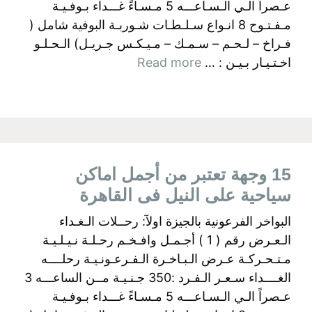
عـصراً الـي الـسـاعـــه 5 مـسـاءً غـــداء بـوفـيـة
مـفـتـوح 8 انـواع سـلـطـات شـوربـة البوفية شامل (
فـراخ – لـحـم – سـمـك – مـيـكـس جـريـل) الـحـلـو
اخـتـيـار بـيـن : …
Read more
15 وجهة تعتبر من أجمل اماكن
سياحية على النيل فى القاهرة
البواخر الفرعونية بالجيزة اولآ: رحــلات الـغـداء
الـعـرض رقم ( 1 ) أجـمـل وافـخـم رحـلـة نـيـلـيـة
مـتـحـركـة عـرض الـبـاخـرة الـفـرعـونـيـة رحلــــه
الغــــداء سـعـر الـفـرد :350 جـنـيـة مــن الساعـــه 3
عـصراً الـي الـسـاعـــه 5 مـسـاءً غـــداء بـوفـيـة