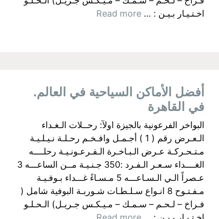
فـراخ – لـحـم – سـمـك – مـيـكـس جـريـل) الـحـلـو
اخـتـيـار بـيـن : …
Read more
أفضل الأماكن السياحية في العالم.
في القاهرة
البواخر الفرعونية بالجيزة اولآ: رحــلات الـغـداء
الـعـرض رقم ( 1 ) أجـمـل وافـخـم رحـلـة نـيـلـيـة
مـتـحـركـة عـرض الـبـاخـرة الـفـرعـونـيـة رحلــــه
الغــــداء سـعـر الـفـرد :350 جـنـيـة مــن الساعـــه 3
عـصراً الـي الـسـاعـــه 5 مـسـاءً غـــداء بـوفـيـة
مـفـتـوح 8 انـواع سـلـطـات شـوربـة البوفية شامل (
فـراخ – لـحـم – سـمـك – مـيـكـس جـريـل) الـحـلـو
اخـتـيـار بـيـن : …
Read more