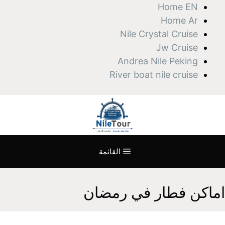
نتقل
Home EN
لى
Home Ar
لمحتوى
Nile Crystal Cruise
Jw Cruise
Andrea Nile Peking
River boat nile cruise
القائمة
اماكن فطار في رمضان