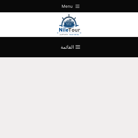
نتقل
Menu
لى
لمحتوى
القائمة
موقع حجز رحلات نيلية سهرة عشاء
علي النيل المعادي | رحلة غداء او
عشاء علي النيل | نايل كروز القاهرة |