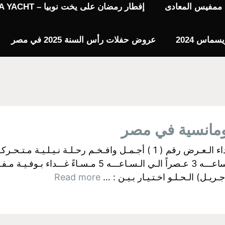
يا ممفيس المعادى
إفطار رمضان على يخت نوبيا – NUBIA YACHT
عروض حفلات رأس السنة 2025 في مصر
ومانسية في مصر
البواخر الفرعونية بالجيزة اولآ: رحــلات الـغـداء الـعـرض رقم ( 1 ) أجـمـل وا
ـل) الـحـلـو اخـتـيـار بـيـن : …
Read more