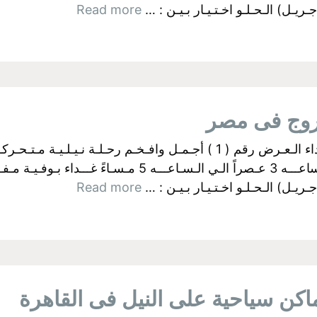
ـل) الـحـلـو اخـتـيـار بـيـن : …
Read more
روج فى مصر
البواخر الفرعونية بالجيزة اولآ: رحــلات الـغـداء الـعـرض رقم ( 1 ) أجـمـل وا
ـل) الـحـلـو اخـتـيـار بـيـن : …
Read more