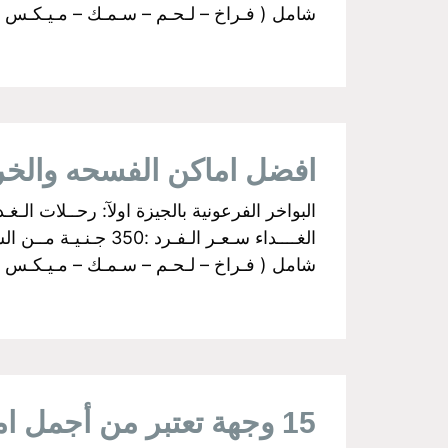
شامل ( فـراخ – لـحـم – سـمـك – مـيـكـس جـري
افضل اماكن الفسحه والخ
شامل ( فـراخ – لـحـم – سـمـك – مـيـكـس جـري
15 وجهة تعتبر من أجمل اماكن سياحية على النيل فى القاهرة