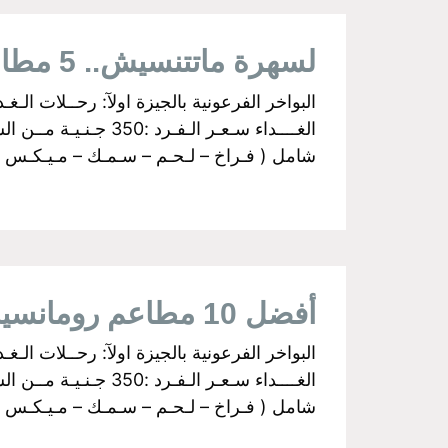
لسهرة ماتتنسيش.. 5 مطاعم رومانسية في القاهرة
شامل ( فـراخ – لـحـم – سـمـك – مـيـكـس جـري
أفضل 10 مطاعم رومانسية في القاهرة
شامل ( فـراخ – لـحـم – سـمـك – مـيـكـس جـري