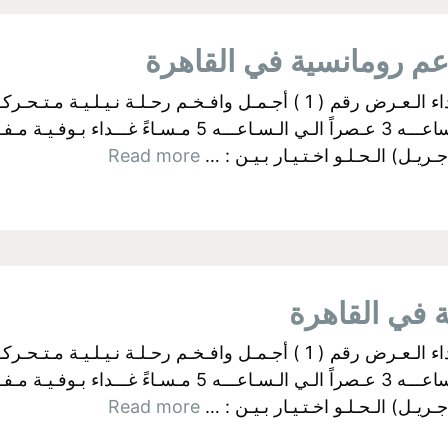
البواخر الفرعونية بالجيزة اولآ: رحــلات الـغـداء الـعـرض رقم ( 1 ) أجـمـل وا
ـل) الـحـلـو اخـتـيـار بـيـن : …
Read more
البواخر الفرعونية بالجيزة اولآ: رحــلات الـغـداء الـعـرض رقم ( 1 ) أجـمـل وا
ـل) الـحـلـو اخـتـيـار بـيـن : …
Read more