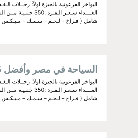
شامل ( فـراخ – لـحـم – سـمـك – مـيـكـس جـري
السياحة في مصر وأفضل 5 بواخر نيلية تستحق زيارتك
شامل ( فـراخ – لـحـم – سـمـك – مـيـكـس جـري