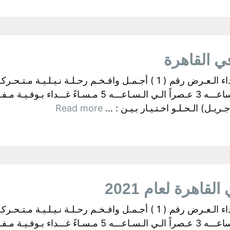
البواخر الفرعونية بالجيزة اولآ: رحــلات الـغـداء الـعـرض رقم ( 1 ) أجـمـل وا
ـل) الـحـلـو اخـتـيـار بـيـن : …
Read more
قاهرة لعام 2021
البواخر الفرعونية بالجيزة اولآ: رحــلات الـغـداء الـعـرض رقم ( 1 ) أجـمـل وا