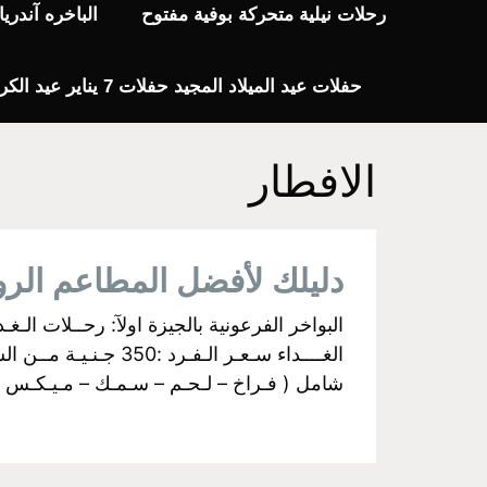
رحلات نيلية متحركة بوفية مفتوح
الباخره آندر
حفلات عيد الميلاد المجيد حفلات 7 يناير عيد الكريسماس 2024
الافطار
دليلك لأفضل المطاعم الر
شامل ( فـراخ – لـحـم – سـمـك – مـيـكـس جـري