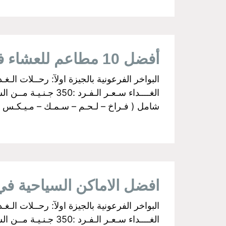
أفضل 10 مطاعم للعشاء في القاهرة
شامل ( فـراخ – لـحـم – سـمـك – مـيـكـس جـري
افضل الاماكن السياحية في ال