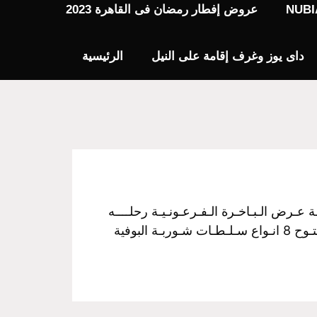
عروض إفطار رمضان فى القاهرة 2023
داى يوز وغرف إقامة على النيل
الرئيسية
فـخـم رحـلـة نـيـلـيـة مـتـحـركـة عـرض الـبـاخـرة الـفـرعـونـيـة رحلــــه
الغــــداء سـعـر الـفـرد :350 جـنـيـة مــن الساعـــه 3 عـصراً الـي الـسـاعـــه 5 مـسـاءً غـــداء بـوفـيـة مـفـتـوح 8 انـواع سـلـطـات شـوربـة البوفية