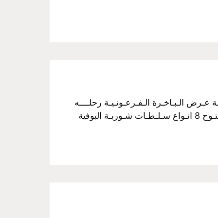
فـخـم رحـلـة نـيـلـيـة مـتـحـركـة عـرض الـبـاخـرة الـفـرعـونـيـة رحلــــه
الغــــداء سـعـر الـفـرد :350 جـنـيـة مــن الساعـــه 3 عـصراً الـي الـسـاعـــه 5 مـسـاءً غـــداء بـوفـيـة مـفـتـوح 8 انـواع سـلـطـات شـوربـة البوفية