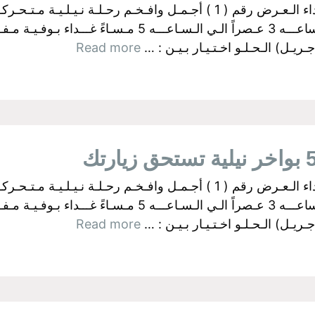
البواخر الفرعونية بالجيزة اولآ: رحــلات الـغـداء الـعـرض رقم ( 1 ) أجـمـل وا
ـل) الـحـلـو اخـتـيـار بـيـن : …
Read more
البواخر الفرعونية بالجيزة اولآ: رحــلات الـغـداء الـعـرض رقم ( 1 ) أجـمـل وا
ـل) الـحـلـو اخـتـيـار بـيـن : …
Read more