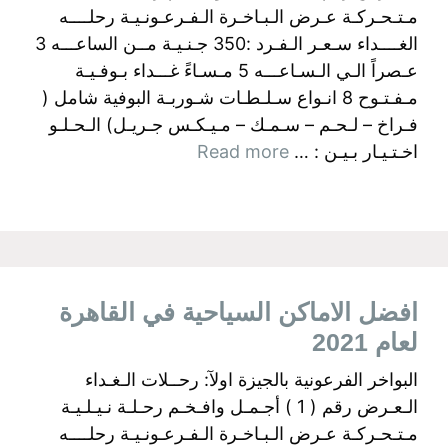
مـتـحـركـة عـرض الـبـاخـرة الـفـرعـونـيـة رحلــــه
الغــــداء سـعـر الـفـرد :350 جـنـيـة مــن الساعـــه 3
عـصراً الـي الـسـاعـــه 5 مـسـاءً غـــداء بـوفـيـة
مـفـتـوح 8 انـواع سـلـطـات شـوربـة البوفية شامل (
فـراخ – لـحـم – سـمـك – مـيـكـس جـريـل) الـحـلـو
اخـتـيـار بـيـن : …
Read more
افضل الاماكن السياحية في القاهرة
لعام 2021
البواخر الفرعونية بالجيزة اولآ: رحــلات الـغـداء
الـعـرض رقم ( 1 ) أجـمـل وافـخـم رحـلـة نـيـلـيـة
مـتـحـركـة عـرض الـبـاخـرة الـفـرعـونـيـة رحلــــه