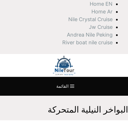
نتقل
Home EN
لى
Home Ar
لمحتوى
Nile Crystal Cruise
Jw Cruise
Andrea Nile Peking
River boat nile cruise
القائمة
البواخر النيلية المتحركة