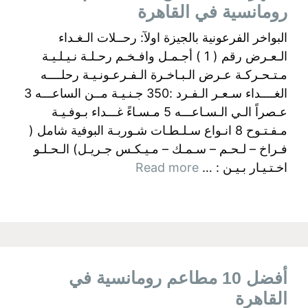
رومانسية في القاهرة
البواخر الفرعونية بالجيزة اولآ: رحــلات الـغـداء
الـعـرض رقم ( 1 ) أجـمـل وافـخـم رحـلـة نـيـلـيـة
مـتـحـركـة عـرض الـبـاخـرة الـفـرعـونـيـة رحلــــه
الغــــداء سـعـر الـفـرد :350 جـنـيـة مــن الساعـــه 3
عـصراً الـي الـسـاعـــه 5 مـسـاءً غـــداء بـوفـيـة
مـفـتـوح 8 انـواع سـلـطـات شـوربـة البوفية شامل (
فـراخ – لـحـم – سـمـك – مـيـكـس جـريـل) الـحـلـو
اخـتـيـار بـيـن : …
Read more
أفضل 10 مطاعم رومانسية في
القاهرة