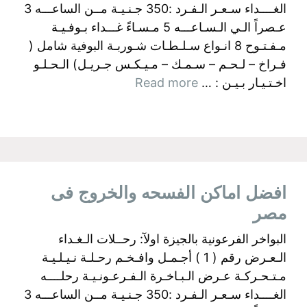
الغــــداء سـعـر الـفـرد :350 جـنـيـة مــن الساعـــه 3
عـصراً الـي الـسـاعـــه 5 مـسـاءً غـــداء بـوفـيـة
مـفـتـوح 8 انـواع سـلـطـات شـوربـة البوفية شامل (
فـراخ – لـحـم – سـمـك – مـيـكـس جـريـل) الـحـلـو
اخـتـيـار بـيـن : …
Read more
افضل اماكن الفسحه والخروج فى
مصر
البواخر الفرعونية بالجيزة اولآ: رحــلات الـغـداء
الـعـرض رقم ( 1 ) أجـمـل وافـخـم رحـلـة نـيـلـيـة
مـتـحـركـة عـرض الـبـاخـرة الـفـرعـونـيـة رحلــــه
الغــــداء سـعـر الـفـرد :350 جـنـيـة مــن الساعـــه 3