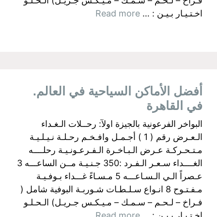
فـراخ – لـحـم – سـمـك – مـيـكـس جـريـل) الـحـلـو
اخـتـيـار بـيـن : …
Read more
أفضل الأماكن السياحية في العالم.
في القاهرة
البواخر الفرعونية بالجيزة اولآ: رحــلات الـغـداء
الـعـرض رقم ( 1 ) أجـمـل وافـخـم رحـلـة نـيـلـيـة
مـتـحـركـة عـرض الـبـاخـرة الـفـرعـونـيـة رحلــــه
الغــــداء سـعـر الـفـرد :350 جـنـيـة مــن الساعـــه 3
عـصراً الـي الـسـاعـــه 5 مـسـاءً غـــداء بـوفـيـة
مـفـتـوح 8 انـواع سـلـطـات شـوربـة البوفية شامل (
فـراخ – لـحـم – سـمـك – مـيـكـس جـريـل) الـحـلـو
اخـتـيـار بـيـن : …
Read more