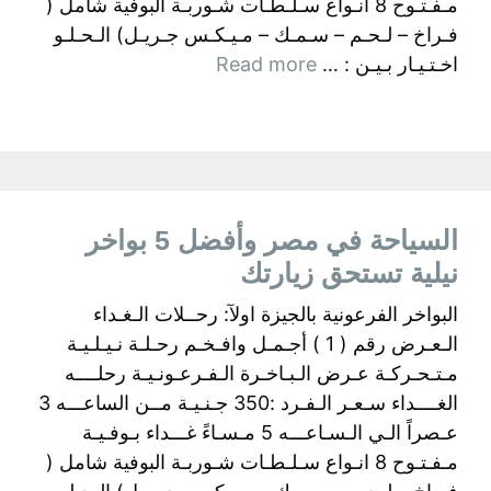
مـفـتـوح 8 انـواع سـلـطـات شـوربـة البوفية شامل (
فـراخ – لـحـم – سـمـك – مـيـكـس جـريـل) الـحـلـو
اخـتـيـار بـيـن : …
Read more
السياحة في مصر وأفضل 5 بواخر
نيلية تستحق زيارتك
البواخر الفرعونية بالجيزة اولآ: رحــلات الـغـداء
الـعـرض رقم ( 1 ) أجـمـل وافـخـم رحـلـة نـيـلـيـة
مـتـحـركـة عـرض الـبـاخـرة الـفـرعـونـيـة رحلــــه
الغــــداء سـعـر الـفـرد :350 جـنـيـة مــن الساعـــه 3
عـصراً الـي الـسـاعـــه 5 مـسـاءً غـــداء بـوفـيـة
مـفـتـوح 8 انـواع سـلـطـات شـوربـة البوفية شامل (