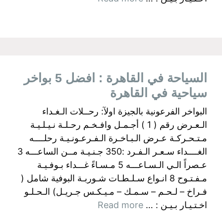
السياحة في القاهرة : افضل 5 بواخر
سياحية في القاهرة
البواخر الفرعونية بالجيزة اولآ: رحــلات الـغـداء
الـعـرض رقم ( 1 ) أجـمـل وافـخـم رحـلـة نـيـلـيـة
مـتـحـركـة عـرض الـبـاخـرة الـفـرعـونـيـة رحلــــه
الغــــداء سـعـر الـفـرد :350 جـنـيـة مــن الساعـــه 3
عـصراً الـي الـسـاعـــه 5 مـسـاءً غـــداء بـوفـيـة
مـفـتـوح 8 انـواع سـلـطـات شـوربـة البوفية شامل (
فـراخ – لـحـم – سـمـك – مـيـكـس جـريـل) الـحـلـو
اخـتـيـار بـيـن : …
Read more