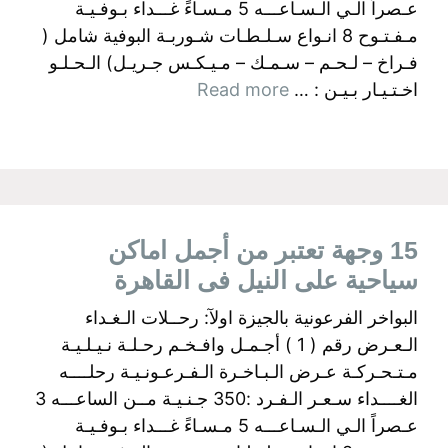
عـصراً الـي الـسـاعـــه 5 مـسـاءً غـــداء بـوفـيـة
مـفـتـوح 8 انـواع سـلـطـات شـوربـة البوفية شامل (
فـراخ – لـحـم – سـمـك – مـيـكـس جـريـل) الـحـلـو
اخـتـيـار بـيـن : …
Read more
15 وجهة تعتبر من أجمل اماكن
سياحية على النيل فى القاهرة
البواخر الفرعونية بالجيزة اولآ: رحــلات الـغـداء
الـعـرض رقم ( 1 ) أجـمـل وافـخـم رحـلـة نـيـلـيـة
مـتـحـركـة عـرض الـبـاخـرة الـفـرعـونـيـة رحلــــه
الغــــداء سـعـر الـفـرد :350 جـنـيـة مــن الساعـــه 3
عـصراً الـي الـسـاعـــه 5 مـسـاءً غـــداء بـوفـيـة