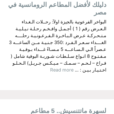
دليلك لأفضل المطاعم الرومانسية في
مصر
البواخر الفرعونية بالجيزة اولآ: رحــلات الـغـداء
الـعـرض رقم ( 1 ) أجـمـل وافـخـم رحـلـة نـيـلـيـة
مـتـحـركـة عـرض الـبـاخـرة الـفـرعـونـيـة رحلــــه
الغــــداء سـعـر الـفـرد :350 جـنـيـة مــن الساعـــه 3
عـصراً الـي الـسـاعـــه 5 مـسـاءً غـــداء بـوفـيـة
مـفـتـوح 8 انـواع سـلـطـات شـوربـة البوفية شامل (
فـراخ – لـحـم – سـمـك – مـيـكـس جـريـل) الـحـلـو
اخـتـيـار بـيـن : …
Read more
لسهرة ماتتنسيش.. 5 مطاعم