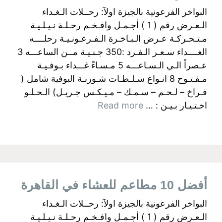
البواخر الفرعونية بالجيزة اولآ: رحــلات الـغـداء
الـعـرض رقم ( 1 ) أجـمـل وافـخـم رحـلـة نـيـلـيـة
مـتـحـركـة عـرض الـبـاخـرة الـفـرعـونـيـة رحلــــه
الغــــداء سـعـر الـفـرد :350 جـنـيـة مــن الساعـــه 3
عـصراً الـي الـسـاعـــه 5 مـسـاءً غـــداء بـوفـيـة
مـفـتـوح 8 انـواع سـلـطـات شـوربـة البوفية شامل (
فـراخ – لـحـم – سـمـك – مـيـكـس جـريـل) الـحـلـو
اخـتـيـار بـيـن : …
Read more
أفضل 10 مطاعم للعشاء في القاهرة
البواخر الفرعونية بالجيزة اولآ: رحــلات الـغـداء
الـعـرض رقم ( 1 ) أجـمـل وافـخـم رحـلـة نـيـلـيـة