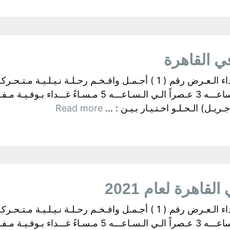
البواخر الفرعونية بالجيزة اولآ: رحــلات الـغـداء الـعـرض رقم ( 1 ) أجـمـل وا
ـل) الـحـلـو اخـتـيـار بـيـن : …
Read more
قاهرة لعام 2021
البواخر الفرعونية بالجيزة اولآ: رحــلات الـغـداء الـعـرض رقم ( 1 ) أجـمـل وا