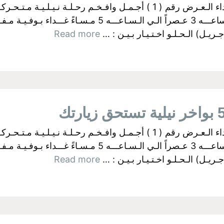
البواخر الفرعونية بالجيزة اولآ: رحــلات الـغـداء الـعـرض رقم ( 1 ) أجـمـل وا
ـل) الـحـلـو اخـتـيـار بـيـن : …
Read more
البواخر الفرعونية بالجيزة اولآ: رحــلات الـغـداء الـعـرض رقم ( 1 ) أجـمـل وا
ـل) الـحـلـو اخـتـيـار بـيـن : …
Read more