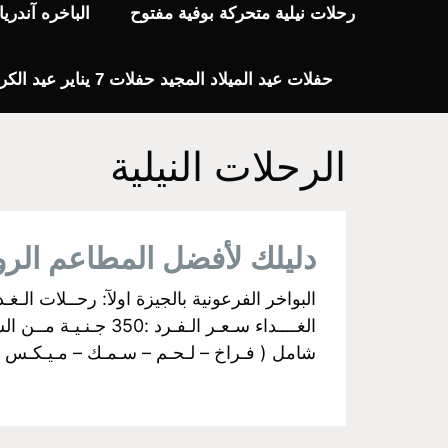
رحلات نيلية متحركة بوفية مفتوح
الباخره آندر
حفلات عيد الميلاد المجيد حفلات 7 يناير عيد الكريسماس 2024
الرحلات النيلية
دليلك لأفضل المطاعم الر
شامل ( فـراخ – لـحـم – سـمـك – مـيـكـس جـري