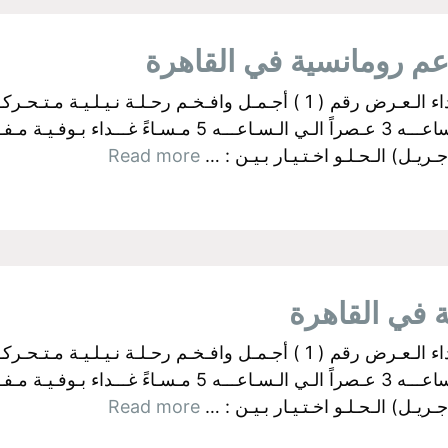
البواخر الفرعونية بالجيزة اولآ: رحــلات الـغـداء الـعـرض رقم ( 1 ) أجـمـل وا
ـل) الـحـلـو اخـتـيـار بـيـن : …
Read more
البواخر الفرعونية بالجيزة اولآ: رحــلات الـغـداء الـعـرض رقم ( 1 ) أجـمـل وا
ـل) الـحـلـو اخـتـيـار بـيـن : …
Read more