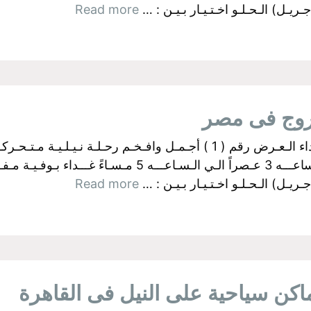
ـل) الـحـلـو اخـتـيـار بـيـن : …
Read more
روج فى مصر
البواخر الفرعونية بالجيزة اولآ: رحــلات الـغـداء الـعـرض رقم ( 1 ) أجـمـل وا
ـل) الـحـلـو اخـتـيـار بـيـن : …
Read more