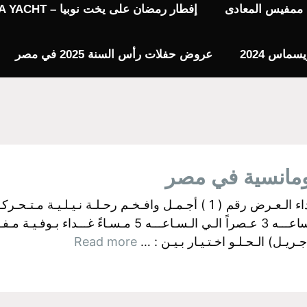
يا ممفيس المعادى
إفطار رمضان على يخت نوبيا – NUBIA YACHT
عروض حفلات رأس السنة 2025 في مصر
ومانسية في مصر
البواخر الفرعونية بالجيزة اولآ: رحــلات الـغـداء الـعـرض رقم ( 1 ) أجـمـل وا
ـل) الـحـلـو اخـتـيـار بـيـن : …
Read more