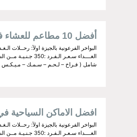
أفضل 10 مطاعم للعشاء في القاهرة
شامل ( فـراخ – لـحـم – سـمـك – مـيـكـس جـري
افضل الاماكن السياحية في ال