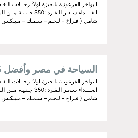
شامل ( فـراخ – لـحـم – سـمـك – مـيـكـس جـري
السياحة في مصر وأفضل 5 بواخر نيلية تستحق زيارتك
شامل ( فـراخ – لـحـم – سـمـك – مـيـكـس جـري