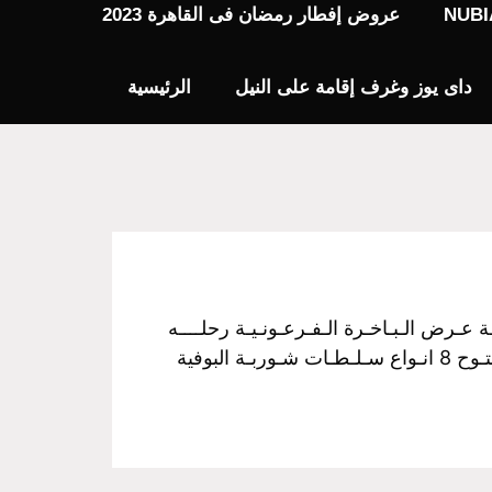
عروض إفطار رمضان فى القاهرة 2023
داى يوز وغرف إقامة على النيل
الرئيسية
فـخـم رحـلـة نـيـلـيـة مـتـحـركـة عـرض الـبـاخـرة الـفـرعـونـيـة رحلــــه
الغــــداء سـعـر الـفـرد :350 جـنـيـة مــن الساعـــه 3 عـصراً الـي الـسـاعـــه 5 مـسـاءً غـــداء بـوفـيـة مـفـتـوح 8 انـواع سـلـطـات شـوربـة البوفية