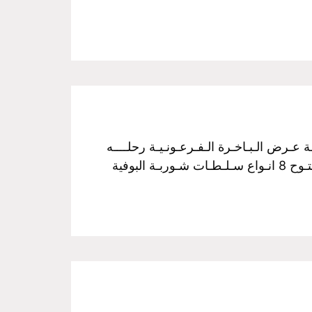
فـخـم رحـلـة نـيـلـيـة مـتـحـركـة عـرض الـبـاخـرة الـفـرعـونـيـة رحلــــه
الغــــداء سـعـر الـفـرد :350 جـنـيـة مــن الساعـــه 3 عـصراً الـي الـسـاعـــه 5 مـسـاءً غـــداء بـوفـيـة مـفـتـوح 8 انـواع سـلـطـات شـوربـة البوفية