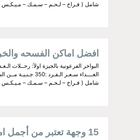
شامل ( فـراخ – لـحـم – سـمـك – مـيـكـس جـري
افضل اماكن الفسحه والخ
شامل ( فـراخ – لـحـم – سـمـك – مـيـكـس جـري
15 وجهة تعتبر من أجمل اماكن سياحية على النيل فى القاهرة