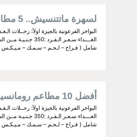
لسهرة ماتتنسيش.. 5 مطاعم رومانسية في القاهرة
شامل ( فـراخ – لـحـم – سـمـك – مـيـكـس جـري
أفضل 10 مطاعم رومانسية في القاهرة
شامل ( فـراخ – لـحـم – سـمـك – مـيـكـس جـري