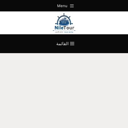
نتقل
Menu
لى
لمحتوى
القائمة
موقع حجز رحلات نيلية سهرة عشاء
علي النيل المعادي | رحلة غداء او
عشاء علي النيل | نايل كروز القاهرة |