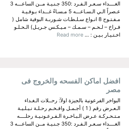
الغــــداء سـعـر الـفـرد :350 جـنـيـة مــن الساعـــه 3
عـصراً الـي الـسـاعـــه 5 مـسـاءً غـــداء بـوفـيـة
مـفـتـوح 8 انـواع سـلـطـات شـوربـة البوفية شامل (
فـراخ – لـحـم – سـمـك – مـيـكـس جـريـل) الـحـلـو
اخـتـيـار بـيـن : …
Read more
افضل اماكن الفسحه والخروج فى
مصر
البواخر الفرعونية بالجيزة اولآ: رحــلات الـغـداء
الـعـرض رقم ( 1 ) أجـمـل وافـخـم رحـلـة نـيـلـيـة
مـتـحـركـة عـرض الـبـاخـرة الـفـرعـونـيـة رحلــــه
الغــــداء سـعـر الـفـرد :350 جـنـيـة مــن الساعـــه 3