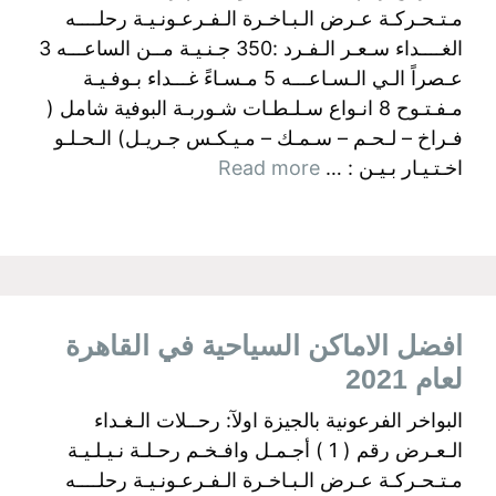
مـتـحـركـة عـرض الـبـاخـرة الـفـرعـونـيـة رحلــــه
الغــــداء سـعـر الـفـرد :350 جـنـيـة مــن الساعـــه 3
عـصراً الـي الـسـاعـــه 5 مـسـاءً غـــداء بـوفـيـة
مـفـتـوح 8 انـواع سـلـطـات شـوربـة البوفية شامل (
فـراخ – لـحـم – سـمـك – مـيـكـس جـريـل) الـحـلـو
اخـتـيـار بـيـن : …
Read more
افضل الاماكن السياحية في القاهرة
لعام 2021
البواخر الفرعونية بالجيزة اولآ: رحــلات الـغـداء
الـعـرض رقم ( 1 ) أجـمـل وافـخـم رحـلـة نـيـلـيـة
مـتـحـركـة عـرض الـبـاخـرة الـفـرعـونـيـة رحلــــه