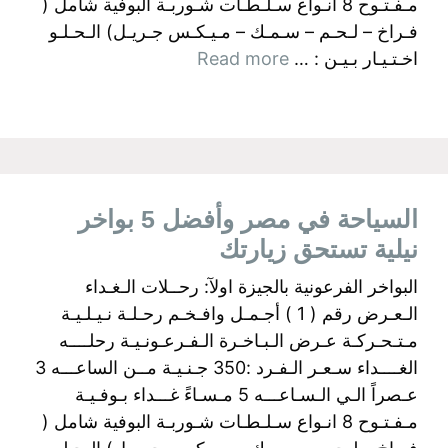
مـفـتـوح 8 انـواع سـلـطـات شـوربـة البوفية شامل (
فـراخ – لـحـم – سـمـك – مـيـكـس جـريـل) الـحـلـو
اخـتـيـار بـيـن : …
Read more
السياحة في مصر وأفضل 5 بواخر
نيلية تستحق زيارتك
البواخر الفرعونية بالجيزة اولآ: رحــلات الـغـداء
الـعـرض رقم ( 1 ) أجـمـل وافـخـم رحـلـة نـيـلـيـة
مـتـحـركـة عـرض الـبـاخـرة الـفـرعـونـيـة رحلــــه
الغــــداء سـعـر الـفـرد :350 جـنـيـة مــن الساعـــه 3
عـصراً الـي الـسـاعـــه 5 مـسـاءً غـــداء بـوفـيـة
مـفـتـوح 8 انـواع سـلـطـات شـوربـة البوفية شامل (