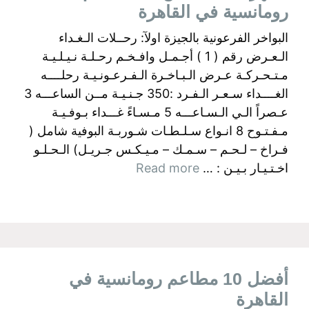
رومانسية في القاهرة
البواخر الفرعونية بالجيزة اولآ: رحــلات الـغـداء
الـعـرض رقم ( 1 ) أجـمـل وافـخـم رحـلـة نـيـلـيـة
مـتـحـركـة عـرض الـبـاخـرة الـفـرعـونـيـة رحلــــه
الغــــداء سـعـر الـفـرد :350 جـنـيـة مــن الساعـــه 3
عـصراً الـي الـسـاعـــه 5 مـسـاءً غـــداء بـوفـيـة
مـفـتـوح 8 انـواع سـلـطـات شـوربـة البوفية شامل (
فـراخ – لـحـم – سـمـك – مـيـكـس جـريـل) الـحـلـو
اخـتـيـار بـيـن : …
Read more
أفضل 10 مطاعم رومانسية في
القاهرة