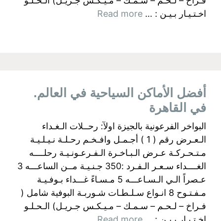
فـراخ – لـحـم – سـمـك – مـيـكـس جـريـل) الـحـلـو
اخـتـيـار بـيـن : …
Read more
أفضل الأماكن السياحية في العالم.
في القاهرة
البواخر الفرعونية بالجيزة اولآ: رحــلات الـغـداء
الـعـرض رقم ( 1 ) أجـمـل وافـخـم رحـلـة نـيـلـيـة
مـتـحـركـة عـرض الـبـاخـرة الـفـرعـونـيـة رحلــــه
الغــــداء سـعـر الـفـرد :350 جـنـيـة مــن الساعـــه 3
عـصراً الـي الـسـاعـــه 5 مـسـاءً غـــداء بـوفـيـة
مـفـتـوح 8 انـواع سـلـطـات شـوربـة البوفية شامل (
فـراخ – لـحـم – سـمـك – مـيـكـس جـريـل) الـحـلـو
اخـتـيـار بـيـن : …
Read more