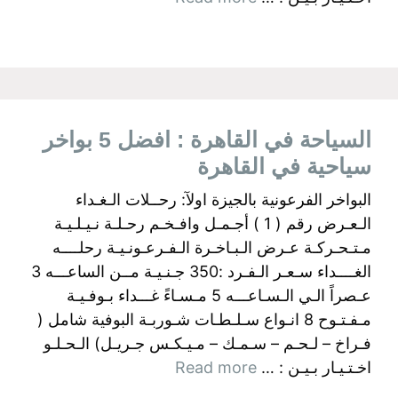
السياحة في القاهرة : افضل 5 بواخر
سياحية في القاهرة
البواخر الفرعونية بالجيزة اولآ: رحــلات الـغـداء
الـعـرض رقم ( 1 ) أجـمـل وافـخـم رحـلـة نـيـلـيـة
مـتـحـركـة عـرض الـبـاخـرة الـفـرعـونـيـة رحلــــه
الغــــداء سـعـر الـفـرد :350 جـنـيـة مــن الساعـــه 3
عـصراً الـي الـسـاعـــه 5 مـسـاءً غـــداء بـوفـيـة
مـفـتـوح 8 انـواع سـلـطـات شـوربـة البوفية شامل (
فـراخ – لـحـم – سـمـك – مـيـكـس جـريـل) الـحـلـو
اخـتـيـار بـيـن : …
Read more