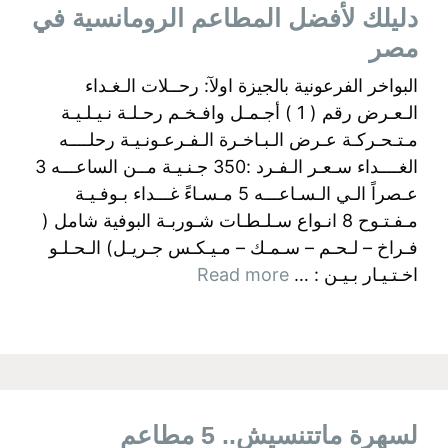
دليلك لأفضل المطاعم الرومانسية في
مصر
البواخر الفرعونية بالجيزة اولآ: رحــلات الـغـداء
الـعـرض رقم ( 1 ) أجـمـل وافـخـم رحـلـة نـيـلـيـة
مـتـحـركـة عـرض الـبـاخـرة الـفـرعـونـيـة رحلــــه
الغــــداء سـعـر الـفـرد :350 جـنـيـة مــن الساعـــه 3
عـصراً الـي الـسـاعـــه 5 مـسـاءً غـــداء بـوفـيـة
مـفـتـوح 8 انـواع سـلـطـات شـوربـة البوفية شامل (
فـراخ – لـحـم – سـمـك – مـيـكـس جـريـل) الـحـلـو
اخـتـيـار بـيـن : …
Read more
لسهرة ماتتنسيش.. 5 مطاعم