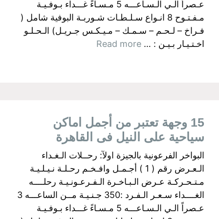
عـصراً الـي الـسـاعـــه 5 مـسـاءً غـــداء بـوفـيـة
مـفـتـوح 8 انـواع سـلـطـات شـوربـة البوفية شامل (
فـراخ – لـحـم – سـمـك – مـيـكـس جـريـل) الـحـلـو
اخـتـيـار بـيـن : …
Read more
15 وجهة تعتبر من أجمل اماكن
سياحية على النيل فى القاهرة
البواخر الفرعونية بالجيزة اولآ: رحــلات الـغـداء
الـعـرض رقم ( 1 ) أجـمـل وافـخـم رحـلـة نـيـلـيـة
مـتـحـركـة عـرض الـبـاخـرة الـفـرعـونـيـة رحلــــه
الغــــداء سـعـر الـفـرد :350 جـنـيـة مــن الساعـــه 3
عـصراً الـي الـسـاعـــه 5 مـسـاءً غـــداء بـوفـيـة