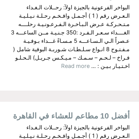
البواخر الفرعونية بالجيزة اولآ: رحــلات الـغـداء
الـعـرض رقم ( 1 ) أجـمـل وافـخـم رحـلـة نـيـلـيـة
مـتـحـركـة عـرض الـبـاخـرة الـفـرعـونـيـة رحلــــه
الغــــداء سـعـر الـفـرد :350 جـنـيـة مــن الساعـــه 3
عـصراً الـي الـسـاعـــه 5 مـسـاءً غـــداء بـوفـيـة
مـفـتـوح 8 انـواع سـلـطـات شـوربـة البوفية شامل (
فـراخ – لـحـم – سـمـك – مـيـكـس جـريـل) الـحـلـو
اخـتـيـار بـيـن : …
Read more
أفضل 10 مطاعم للعشاء في القاهرة
البواخر الفرعونية بالجيزة اولآ: رحــلات الـغـداء
الـعـرض رقم ( 1 ) أجـمـل وافـخـم رحـلـة نـيـلـيـة