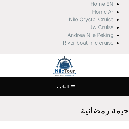
نتقل
Home EN
لى
Home Ar
لمحتوى
Nile Crystal Cruise
Jw Cruise
Andrea Nile Peking
River boat nile cruise
القائمة
خيمة رمضانية