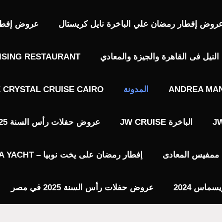
روض إفطار رمضان علي الباخرة نايل كريستال
عروض إفطار 
نيل فى القاهرة والجيزة والمعادي
ISING RESTAURANT
ANDREA MAN
المدونة
E CRYSTAL CRUISE CAIRO
الباخرة JW CRUISE
عروض حفلات رأس السنة 2025 فى القاهرة
يا ممفيس المعادى
إفطار رمضان على يخت نوبيا – NUBIA YACHT
عروض حفلات رأس السنة 2025 في مصر