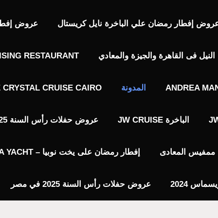
روض إفطار رمضان علي الباخرة نايل كريستال
عروض إفطار 
نيل فى القاهرة والجيزة والمعادي
ISING RESTAURANT
ANDREA MAN
المدونة
E CRYSTAL CRUISE CAIRO
الباخرة JW CRUISE
عروض حفلات رأس السنة 2025 فى القاهرة
يا ممفيس المعادى
إفطار رمضان على يخت نوبيا – NUBIA YACHT
عروض حفلات رأس السنة 2025 في مصر