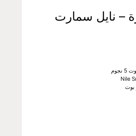
رة – نايل سمارت
نجوم
Nile S
 بوت