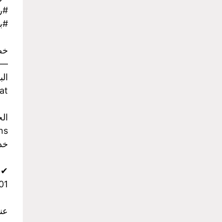
#رح
#با
خص
-
الب
at
ال
ns
خدمة
✔ وات
959199
عن