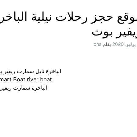
وقع حجز رحلات نيلية الباخ
يفير بوت
بقلم
ons
الباخرة نايل سمارت ريفير بوت 5 
mart Boat river boat
الباخرة سمارت ريفير