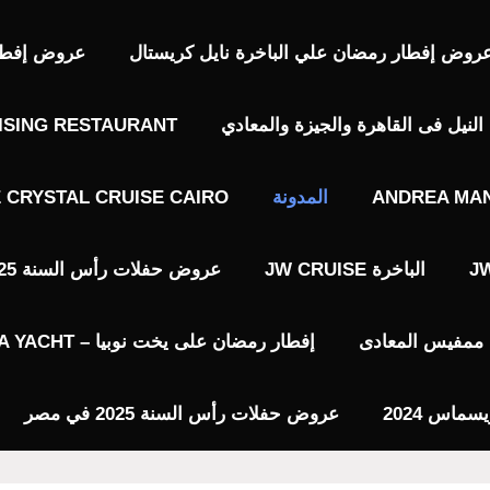
روض إفطار رمضان علي الباخرة نايل كريستال
عروض إفطار 
نيل فى القاهرة والجيزة والمعادي
ISING RESTAURANT
ANDREA MAN
المدونة
E CRYSTAL CRUISE CAIRO
الباخرة JW CRUISE
عروض حفلات رأس السنة 2025 فى القاهرة
يا ممفيس المعادى
إفطار رمضان على يخت نوبيا – NUBIA YACHT
عروض حفلات رأس السنة 2025 في مصر