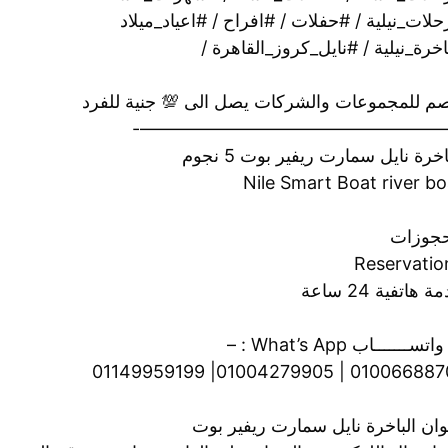
لات_نيلية / #حفلات / #افراح / #اعياد_ميلاد
خرة_نيلية / #نايل_كروز_القاهرة /
م للمجموعات والشركات يصل الى 💯 جنية للفرد
——————————————————
اخرة نايل سمارت ريفير بوت 5 نجوم
Nile Smart Boat river bo
حجوزات
Reservatio
 هاتفية 24 ساعة
ســـــــاب What’s App : –
01006688701 | 01004279905| 01149
وان الباخرة نايل سمارت ريفير بوت