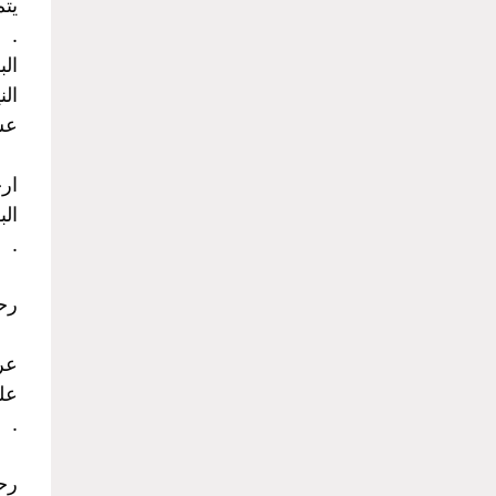
يت
.
ال
الن
عش
ارخ
الب
.
رحل
عرو
علي
.
رح