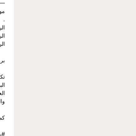
-
موا
.
الرح
الرح
الرح
برن
تك
الب
الع
وا
كما
#ر