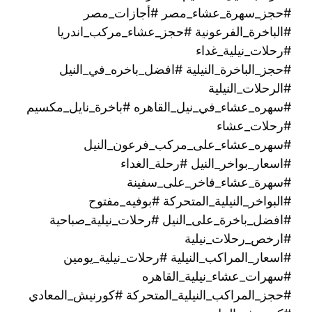
#حجز_سهرة_عشاء_مصر #أجازات_مصر
#الباخرة_الفرعونية #حجز_عشاء_مركب_اندريا
#رحلات_نيلية_غداء
#حجز_الباخرة_النيلية #افضل_باخره_في_النيل
#الرحلات_النيلية
#سهره_عشاء_في_نيل_القاهره‏ #باخرة_نايل_مكسيم
#رحلات_عشاء
#سهره_عشاء_على_مركب_فرعون_النيل
#اسعار_بواخر_النيل #رحلة_الغداء
#سهرة_عشاء_فاخر_على_سفينة
#البواخر_النيلية_المتحركة #بوفيه_مفتوح
#افضل_باخرة_على_النيل #رحلات_نيلية_صباحية
#ارخص_رحلات_نيلية
#اسعار_المراكب_النيلية #رحلات_نيلية_يومين
#سهرات_عشاء_نيلية_القاهره
#حجز_المراكب_النيلية_المتحركة #كورنيش_المعادي