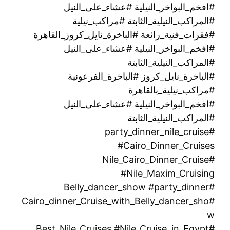
#افخم_البواخر_النيلية #عشاء_على_النيل
#المراكب_النيلية_الثابتة #مراكب_نيلية
#فقرات_فنية_رائعة #الباخرة_نايل_كروز_القاهرة
#افخم_البواخر_النيلية #عشاء_على_النيل
#المراكب_النيلية_الثابتة
#الباخرة_نايل_كروز #الباخرة_الفرعونية
#مراكب_نيلية_بالقاهرة
#افخم_البواخر_النيلية #عشاء_على_النيل
#المراكب_النيلية_الثابتة
#party_dinner_nile_cruise
#Cairo_Dinner_Cruises
#Nile_Cairo_Dinner_Cruise
#Nile_Maxim_Cruising
#Belly_dancer_show #party_dinner
#Cairo_dinner_Cruise_with_Belly_dancer_sho
w
#Best_Nile_Cruises #Nile_Cruise_in_Egypt