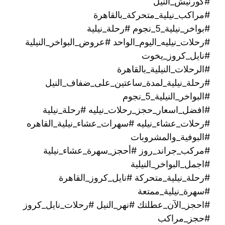
#كورنيش_النيل
#مراكب_نيلية_متحركة_بالقاهرة
#بواخر_نيلية_5_نجوم #رحلة_نيلية
#رحلات_نيليه_اليوم_الواحد #عروض_البواخر_النيلية
#نايل_كروز_يخوت
#الرحلات_النيلية_بالقاهرة
#رحلة_نيلية_لمدة_ساعتين_على_ضفاف_النيل
#البواخر_النيلية_5_نجوم
#افضل_اسعار_حجز_رحلات_نيليه #رحلة_نيلية
#رحلات_عشاء_نيليه #سهرات_عشاء_نيلية_القاهره
#البوفية_والمشروبات
#مركب_جراند_روز #أحجز_سهرة_عشاء_نيلية
#اجمل_البواخر_النيلية
#رحلة_نيلية_متحركة ‫#نايل_كروز_القاهرة
#سهرة_نيلية_ممتعة
#احجز_الآن_عطلتك #نهر_النيل #رحلات_نايل_كروز
#حجز_مراكب