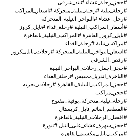
#حجز_رحلة_عشاء #بند_شرقى
#رحلة_نيلية #رحلة_نيلية_متحركة #اسعار_المراكب
#رحل_عشاء #البواخر_النيلية_المتحركة
#أسعار_المراكب_النيلية #رحلة_غداء #نايل_كروز
#نايل_كروز_القاهرة #المراكب_النيلية_بالقاهرة
#مراكب_نيلية #رحلة_الغداء
#اسعار_البواخر_النيلية_المتحركة #رحلات_نايل_كروز
#رقص_الشرقى
#حجز_اجمل_رحلات_البواخر_النيلية
#الباخرة_اندريا_ممفيس #رحلة_الغداء
#حجز_المراكب_النيلية_بالقاهرة #رحلات_بحريه
#حجز_مراكب
#رحلة_نيلية_متحركة_بوفية_مفتوح
#المطعم_العائم_نايل_كريستال
#افضل_الرحلات_النيلية_بالقاهرة
#حجز_سهرة_عشاء_على_النيل #تنورة
#مركب_نايل_مكسيم_القاهره