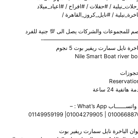
لات_نيلية / #حفلات / #افراح / #اعياد_ميلاد
خرة_نيلية / #نايل_كروز_القاهرة /
م للمجموعات والشركات يصل الى 💯 جنية للفرد
——————————————————
اخرة نايل سمارت ريفير بوت 5 نجوم
Nile Smart Boat river bo
حجوزات
Reservatio
 هاتفية 24 ساعة
ســـــــاب What’s App : –
01006688701 | 01004279905| 01149
وان الباخرة نايل سمارت ريفير بوت