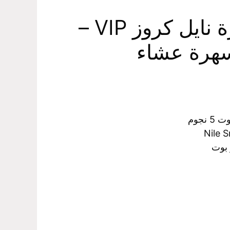
موقع حجز رحلات نيلية الباخرة نايل كروز VIP –
 سهرة عشاء
نجوم
Nile S
 بوت