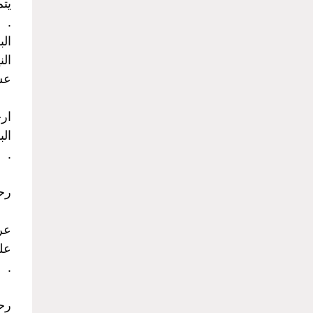
يت
.
ال
الن
عش
ارخ
الب
.
رحل
عرو
علي
.
رح