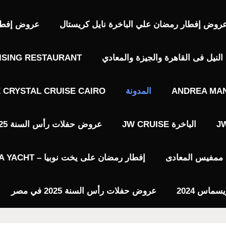
روض إفطار رمضان علي الباخرة نايل كريستال
عروض إفطار 
نيل فى القاهرة والجيزة والمعادي
ISING RESTAURANT
ANDREA MAN
المدونة
E CRYSTAL CRUISE CAIRO
الباخرة JW CRUISE
عروض حفلات رأس السنة 2025 فى القاهرة
يا ممفيس المعادى
إفطار رمضان على يخت نوبيا – NUBIA YACHT
عروض حفلات رأس السنة 2025 في مصر