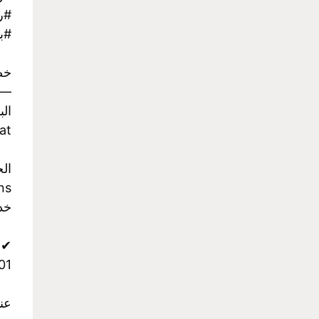
#رح
#با
خص
-
الب
at
ال
ns
خدمة
✔ وات
959199
عن