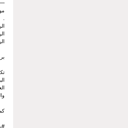
-
موا
.
الرح
الرح
الرح
برن
تك
الب
الع
وا
كما
#ر