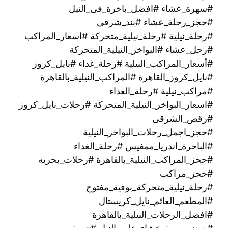
#سهرة_عشاء #افضل_باخرة_فى_النيل
#حجز_رحلة_عشاء #بند_شرقى
#رحلة_نيلية #رحلة_نيلية_متحركة #اسعار_المراكب
#رحل_عشاء #البواخر_النيلية_المتحركة
#أسعار_المراكب_النيلية #رحلة_غداء #نايل_كروز
#نايل_كروز_القاهرة #المراكب_النيلية_بالقاهرة
#مراكب_نيلية #رحلة_الغداء
#اسعار_البواخر_النيلية_المتحركة #رحلات_نايل_كروز
#رقص_الشرقى
#حجز_اجمل_رحلات_البواخر_النيلية
#الباخرة_اندريا_ممفيس #رحلة_الغداء
#حجز_المراكب_النيلية_بالقاهرة #رحلات_بحريه
#حجز_مراكب
#رحلة_نيلية_متحركة_بوفية_مفتوح
#المطعم_العائم_نايل_كريستال
#افضل_الرحلات_النيلية_بالقاهرة