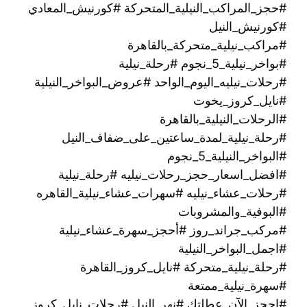
#حجز_المراكب_النيلية_المتحركة #كورنيش_المعادي
#كورنيش_النيل
#مراكب_نيلية_متحركة_بالقاهرة
#بواخر_نيلية_5_نجوم #رحلة_نيلية
#رحلات_نيليه_اليوم_الواحد #عروض_البواخر_النيلية
#نايل_كروز_يخوت
#الرحلات_النيلية_بالقاهرة
#رحلة_نيلية_لمدة_ساعتين_على_ضفاف_النيل
#البواخر_النيلية_5_نجوم
#افضل_اسعار_حجز_رحلات_نيليه #رحلة_نيلية
#رحلات_عشاء_نيليه #سهرات_عشاء_نيلية_القاهره
#البوفية_والمشروبات
#مركب_جراند_روز #أحجز_سهرة_عشاء_نيلية
#اجمل_البواخر_النيلية
#رحلة_نيلية_متحركة ‫#نايل_كروز_القاهرة
#سهرة_نيلية_ممتعة
#احجز_الآن_عطلتك #نهر_النيل #رحلات_نايل_كروز