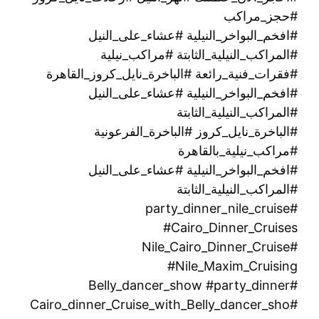
#حجز_مراكب
#افخم_البواخر_النيلية #عشاء_على_النيل
#المراكب_النيلية_الثابتة #مراكب_نيلية
#فقرات_فنية_رائعة #الباخرة_نايل_كروز_القاهرة
#افخم_البواخر_النيلية #عشاء_على_النيل
#المراكب_النيلية_الثابتة
#الباخرة_نايل_كروز #الباخرة_الفرعونية
#مراكب_نيلية_بالقاهرة
#افخم_البواخر_النيلية #عشاء_على_النيل
#المراكب_النيلية_الثابتة
#party_dinner_nile_cruise
#Cairo_Dinner_Cruises
#Nile_Cairo_Dinner_Cruise
#Nile_Maxim_Cruising
#Belly_dancer_show #party_dinner
#Cairo_dinner_Cruise_with_Belly_dancer_sho