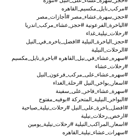
#حجز_سهرة_عشاء_على_النيل #تنورة
#مركب_نايل_مكسيم_القاهره
#حجز_سهرة_عشاء_مصر #أجازات_مصر
#الباخرة_الفرعونية #حجز_عشاء_مركب_اندريا
#رحلات_نيلية_غداء
#حجز_الباخرة_النيلية #افضل_باخره_في_النيل
#الرحلات_النيلية
#سهره_عشاء_في_نيل_القاهره‏ #باخرة_نايل_مكسيم
#رحلات_عشاء
#سهره_عشاء_على_مركب_فرعون_النيل
#اسعار_بواخر_النيل #رحلة_الغداء
#سهرة_عشاء_فاخر_على_سفينة
#البواخر_النيلية_المتحركة #بوفيه_مفتوح
#افضل_باخرة_على_النيل #رحلات_نيلية_صباحية
#ارخص_رحلات_نيلية
#اسعار_المراكب_النيلية #رحلات_نيلية_يومين
#سهرات_عشاء_نيلية_القاهره