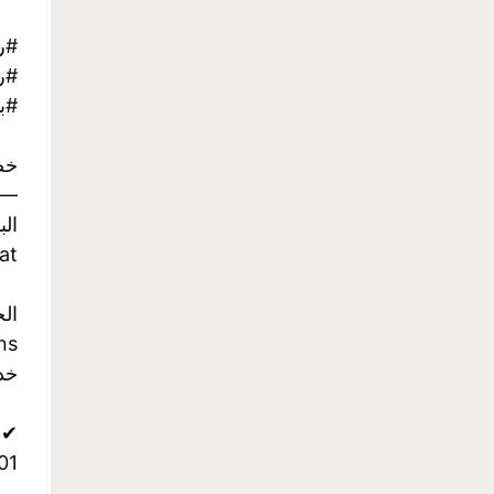
#ر
#رح
#با
خص
-
الب
at
ال
ns
خدمة
✔ وات
959199