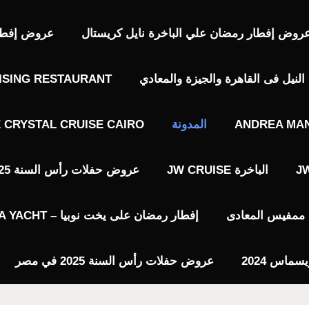
روض إفطار رمضان علي الباخرة نايل كريستال
عروض إفطار 
نيل فى القاهرة والجيزة والمعادي
ISING RESTAURANT
ANDREA MAN
المدونة
E CRYSTAL CRUISE CAIRO
الباخرة JW CRUISE
عروض حفلات رأس السنة 2025 فى القاهرة
يا ممفيس المعادى
إفطار رمضان على يخت نوبيا – NUBIA YACHT
عروض حفلات رأس السنة 2025 في مصر