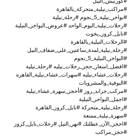
#كورنيش_النيل
#مراكب_نيلية_متحركة_بالقاهرة
#بواخر_نيلية_5_نجوم #رحلة_نيلية
#رحلات_نيليه_اليوم_الواحد #عروض_البواخر_النيلية
#نايل_كروز_يخوت
#الرحلات_النيلية_بالقاهرة
#رحلة_نيلية_لمدة_ساعتين_على_ضفاف_النيل
#البواخر_النيلية_5_نجوم
#افضل_اسعار_حجز_رحلات_نيليه #رحلة_نيلية
#رحلات_عشاء_نيليه #سهرات_عشاء_نيلية_القاهره
#البوفية_والمشروبات
#مركب_جراند_روز #أحجز_سهرة_عشاء_نيلية
#اجمل_البواخر_النيلية
#رحلة_نيلية_متحركة ‫#نايل_كروز_القاهرة
#سهرة_نيلية_ممتعة
#احجز_الآن_عطلتك #نهر_النيل #رحلات_نايل_كروز
#حجز_مراكب