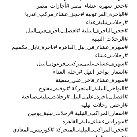
#حجز_سهرة_عشاء_مصر #أجازات_مصر
#الباخرة_الفرعونية #حجز_عشاء_مركب_اندريا
#رحلات_نيلية_غداء
#حجز_الباخرة_النيلية #افضل_باخره_في_النيل
#الرحلات_النيلية
#سهره_عشاء_في_نيل_القاهره‏ #باخرة_نايل_مكسيم
#رحلات_عشاء
#سهره_عشاء_على_مركب_فرعون_النيل
#اسعار_بواخر_النيل #رحلة_الغداء
#سهرة_عشاء_فاخر_على_سفينة
#البواخر_النيلية_المتحركة #بوفيه_مفتوح
#افضل_باخرة_على_النيل #رحلات_نيلية_صباحية
#ارخص_رحلات_نيلية
#اسعار_المراكب_النيلية #رحلات_نيلية_يومين
#سهرات_عشاء_نيلية_القاهره
#حجز_المراكب_النيلية_المتحركة #كورنيش_المعادي