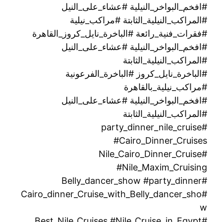
#افخم_البواخر_النيلية #عشاء_على_النيل
#المراكب_النيلية_الثابتة #مراكب_نيلية
#فقرات_فنية_رائعة #الباخرة_نايل_كروز_القاهرة
#افخم_البواخر_النيلية #عشاء_على_النيل
#المراكب_النيلية_الثابتة
#الباخرة_نايل_كروز #الباخرة_الفرعونية
#مراكب_نيلية_بالقاهرة
#افخم_البواخر_النيلية #عشاء_على_النيل
#المراكب_النيلية_الثابتة
#party_dinner_nile_cruise
#Cairo_Dinner_Cruises
#Nile_Cairo_Dinner_Cruise
#Nile_Maxim_Cruising
#Belly_dancer_show #party_dinner
#Cairo_dinner_Cruise_with_Belly_dancer_sho
w
#Best_Nile_Cruises #Nile_Cruise_in_Egypt