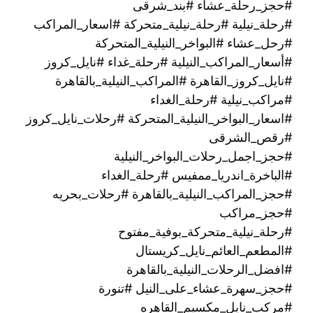
#حجز_رحلة_عشاء #بند_شرقى
#رحلة_نيلية #رحلة_نيلية_متحركة #اسعار_المراكب
#رحل_عشاء #البواخر_النيلية_المتحركة
#أسعار_المراكب_النيلية #رحلة_غداء #نايل_كروز
#نايل_كروز_القاهرة #المراكب_النيلية_بالقاهرة
#مراكب_نيلية #رحلة_الغداء
#اسعار_البواخر_النيلية_المتحركة #رحلات_نايل_كروز
#رقص_الشرقى
#حجز_اجمل_رحلات_البواخر_النيلية
#الباخرة_اندريا_ممفيس #رحلة_الغداء
#حجز_المراكب_النيلية_بالقاهرة #رحلات_بحريه
#حجز_مراكب
#رحلة_نيلية_متحركة_بوفية_مفتوح
#المطعم_العائم_نايل_كريستال
#افضل_الرحلات_النيلية_بالقاهرة
#حجز_سهرة_عشاء_على_النيل #تنورة
#مركب_نايل_مكسيم_القاهره