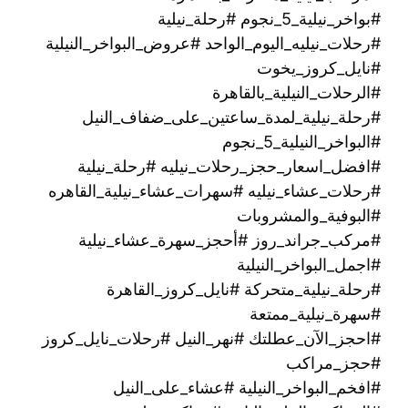
#بواخر_نيلية_5_نجوم #رحلة_نيلية
#رحلات_نيليه_اليوم_الواحد #عروض_البواخر_النيلية
#نايل_كروز_يخوت
#الرحلات_النيلية_بالقاهرة
#رحلة_نيلية_لمدة_ساعتين_على_ضفاف_النيل
#البواخر_النيلية_5_نجوم
#افضل_اسعار_حجز_رحلات_نيليه #رحلة_نيلية
#رحلات_عشاء_نيليه #سهرات_عشاء_نيلية_القاهره
#البوفية_والمشروبات
#مركب_جراند_روز #أحجز_سهرة_عشاء_نيلية
#اجمل_البواخر_النيلية
#رحلة_نيلية_متحركة ‫#نايل_كروز_القاهرة
#سهرة_نيلية_ممتعة
#احجز_الآن_عطلتك #نهر_النيل #رحلات_نايل_كروز
#حجز_مراكب
#افخم_البواخر_النيلية #عشاء_على_النيل