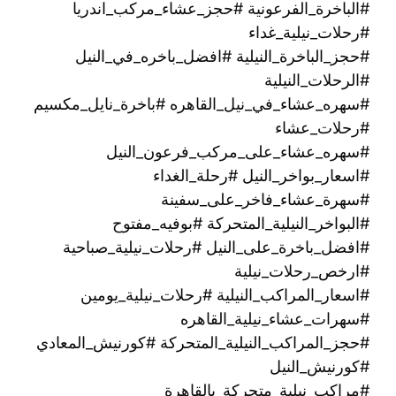
#الباخرة_الفرعونية #حجز_عشاء_مركب_اندريا
#رحلات_نيلية_غداء
#حجز_الباخرة_النيلية #افضل_باخره_في_النيل
#الرحلات_النيلية
#سهره_عشاء_في_نيل_القاهره‏ #باخرة_نايل_مكسيم
#رحلات_عشاء
#سهره_عشاء_على_مركب_فرعون_النيل
#اسعار_بواخر_النيل #رحلة_الغداء
#سهرة_عشاء_فاخر_على_سفينة
#البواخر_النيلية_المتحركة #بوفيه_مفتوح
#افضل_باخرة_على_النيل #رحلات_نيلية_صباحية
#ارخص_رحلات_نيلية
#اسعار_المراكب_النيلية #رحلات_نيلية_يومين
#سهرات_عشاء_نيلية_القاهره
#حجز_المراكب_النيلية_المتحركة #كورنيش_المعادي
#كورنيش_النيل
#مراكب_نيلية_متحركة_بالقاهرة