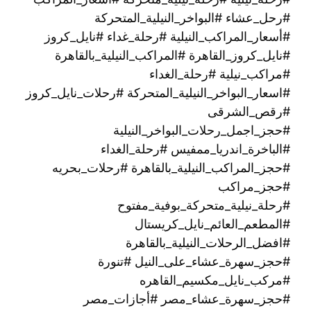
#رحل_عشاء #البواخر_النيلية_المتحركة
#أسعار_المراكب_النيلية #رحلة_غداء #نايل_كروز
#نايل_كروز_القاهرة #المراكب_النيلية_بالقاهرة
#مراكب_نيلية #رحلة_الغداء
#اسعار_البواخر_النيلية_المتحركة #رحلات_نايل_كروز
#رقص_الشرقى
#حجز_اجمل_رحلات_البواخر_النيلية
#الباخرة_اندريا_ممفيس #رحلة_الغداء
#حجز_المراكب_النيلية_بالقاهرة #رحلات_بحريه
#حجز_مراكب
#رحلة_نيلية_متحركة_بوفية_مفتوح
#المطعم_العائم_نايل_كريستال
#افضل_الرحلات_النيلية_بالقاهرة
#حجز_سهرة_عشاء_على_النيل #تنورة
#مركب_نايل_مكسيم_القاهره
#حجز_سهرة_عشاء_مصر #أجازات_مصر