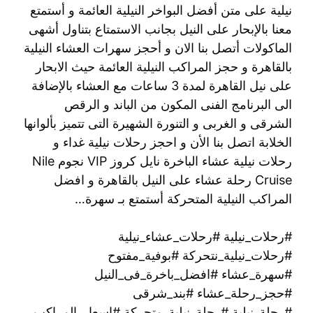
نيلية على متن أفضل البواخر النيلية العائمة و أستمتع
معنا بالإبحار على النيل بجانب الاستمتاع بتناول أشهى
الماكولات أتصل بنا الان و أحجز سهرات العشاء النيلية
بالقاهرة و حجز المراكب النيلية العائمة حيث الابحار
على نيل القاهرة لمدة 3 ساعات مع العشاء بالإضافة
الى البرنامج الفنى المكون من الباند و الرقص
الشرقى و الغربى و التنورة الشهيرة التى تتميز بألوانها
الخلابة اتصل بنا الأن و احجز رحلات نيلية غداء و
رحلات نيلية عشاء الباخرة نايل كروز VIP نجوم Nile
Cruise رحلة عشاء على النيل بالقاهرة و افضل
المراكب النيلية المتحركة أستمتع بـ سهرة…
#رحلات_نيلية #رحلات_عشاء_نيلية
#رحلات_نيلية_نتحركة #بوفية_مفتوح
#سهرة_عشاء #افضل_باخرة_فى_النيل
#حجز_رحلة_عشاء #بند_شرقى
#رحلة_نيلية #رحلة_نيلية_متحركة #اسعار_المراكب