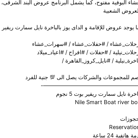
شاء البوفية مفتوح، كما يشمل البرنامج عروض البند الشرقى، وال
لعروض الشعبية
 يوجد عروض للإقامة و الداى يوز بالباخرة نايل سمارت ريفير 
حلات_عشاء / #حفلات_عشاء / #سهرات_عشاء
لات_نيلية / #حفلات / #افراح / #اعياد_ميلاد
خرة_نيلية / #نايل_كروز_القاهرة /
م للمجموعات والشركات يصل الى 💯 جنية للفرد
——————————————————
اخرة نايل سمارت ريفير بوت 5 نجوم
Nile Smart Boat river bo
حجوزات
Reservatio
 هاتفية 24 ساعة