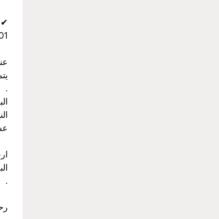
✔ وات
959199
عن
يت
.
ال
الن
عش
ارخ
الب
.
رحل