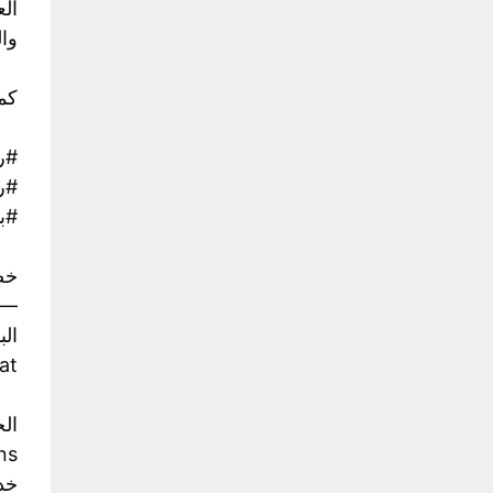
الع
وا
كما
#ر
#رح
#با
خص
-
الب
at
ال
ns
خدمة