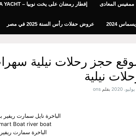
يا ممفيس المعادى
إفطار رمضان على يخت نوبيا – NUBIA YACHT
عروض حفلات رأس السنة 2025 في مصر
وقع حجز رحلات نيلية سهرات
حلات نيلية
بقلم
ons
الباخرة نايل سمارت ريفير بوت 5 
mart Boat river boat
الباخرة سمارت ريفير