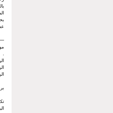
بال
الم
بحج
عشا
-
موا
.
الرح
الرح
الرح
برن
تك
الب