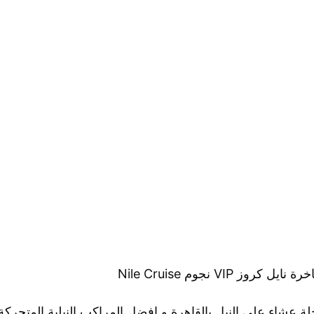
رة نايل كروز VIP نجوم Nile Cruise
ة عشاء على النيل بالقاهرة و افضل المراكب النيلية المتحركة 