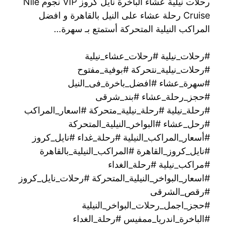
رحلات نيلية عشاء الباخرة نايل كروز VIP نجوم Nile
Cruise رحلة عشاء على النيل بالقاهرة و افضل
المراكب النيلية المتحركة أستمتع بـ سهرة…
#رحلات_نيلية #رحلات_عشاء_نيلية
#رحلات_نيلية_نتحركة #بوفية_مفتوح
#سهرة_عشاء #افضل_باخرة_فى_النيل
#حجز_رحلة_عشاء #بند_شرقى
#رحلة_نيلية #رحلة_نيلية_متحركة #اسعار_المراكب
#رحل_عشاء #البواخر_النيلية_المتحركة
#أسعار_المراكب_النيلية #رحلة_غداء #نايل_كروز
#نايل_كروز_القاهرة #المراكب_النيلية_بالقاهرة
#مراكب_نيلية #رحلة_الغداء
#اسعار_البواخر_النيلية_المتحركة #رحلات_نايل_كروز
#رقص_الشرقى
#حجز_اجمل_رحلات_البواخر_النيلية
#الباخرة_اندريا_ممفيس #رحلة_الغداء