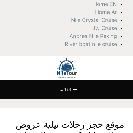
نتقل
Home EN
لى
Home Ar
لمحتوى
Nile Crystal Cruise
Jw Cruise
Andrea Nile Peking
River boat nile cruise
القائمة
موقع حجز رحلات نيلية عروض