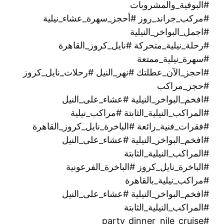
#البوفية_والمشروبات
#مركب_جراند_روز #أحجز_سهرة_عشاء_نيلية
#اجمل_البواخر_النيلية
#رحلة_نيلية_متحركة ‫#نايل_كروز_القاهرة
#سهرة_نيلية_ممتعة
#احجز_الآن_عطلتك #نهر_النيل #رحلات_نايل_كروز
#حجز_مراكب
#افخم_البواخر_النيلية #عشاء_على_النيل
#المراكب_النيلية_الثابتة #مراكب_نيلية
#فقرات_فنية_رائعة #الباخرة_نايل_كروز_القاهرة
#افخم_البواخر_النيلية #عشاء_على_النيل
#المراكب_النيلية_الثابتة
#الباخرة_نايل_كروز #الباخرة_الفرعونية
#مراكب_نيلية_بالقاهرة
#افخم_البواخر_النيلية #عشاء_على_النيل
#المراكب_النيلية_الثابتة
#party_dinner_nile_cruise