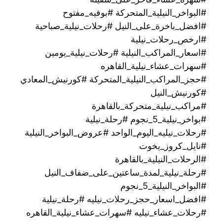
#البواخر_النيلية_المتحركة #بوفيه_مفتوح
#افضل_باخرة_على_النيل #رحلات_نيلية_صباحية
#ارخص_رحلات_نيلية
#اسعار_المراكب_النيلية #رحلات_نيلية_يومين
#سهرات_عشاء_نيلية_القاهره
#حجز_المراكب_النيلية_المتحركة #كورنيش_المعادي
#كورنيش_النيل
#مراكب_نيلية_متحركة_بالقاهرة
#بواخر_نيلية_5_نجوم #رحلة_نيلية
#رحلات_نيليه_اليوم_الواحد #عروض_البواخر_النيلية
#نايل_كروز_يخوت
#الرحلات_النيلية_بالقاهرة
#رحلة_نيلية_لمدة_ساعتين_على_ضفاف_النيل
#البواخر_النيلية_5_نجوم
#افضل_اسعار_حجز_رحلات_نيليه #رحلة_نيلية
#رحلات_عشاء_نيليه #سهرات_عشاء_نيلية_القاهره