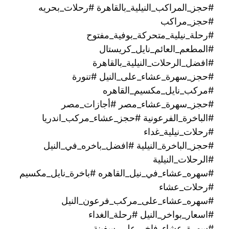
#حجز_المراكب_النيلية_بالقاهرة #رحلات_بحريه
#حجز_مراكب
#رحلة_نيلية_متحركة_بوفية_مفتوح
#المطعم_العائم_نايل_كريستال
#افضل_الرحلات_النيلية_بالقاهرة
#حجز_سهرة_عشاء_على_النيل #تنورة
#مركب_نايل_مكسيم_القاهره
#حجز_سهرة_عشاء_مصر #أجازات_مصر
#الباخرة_الفرعونية #حجز_عشاء_مركب_اندريا
#رحلات_نيلية_غداء
#حجز_الباخرة_النيلية #افضل_باخره_في_النيل
#الرحلات_النيلية
#سهره_عشاء_في_نيل_القاهره‏ #باخرة_نايل_مكسيم
#رحلات_عشاء
#سهره_عشاء_على_مركب_فرعون_النيل
#اسعار_بواخر_النيل #رحلة_الغداء
#سهرة_عشاء_فاخر_على_سفينة