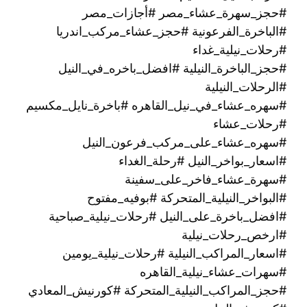
#حجز_سهرة_عشاء_مصر #أجازات_مصر
#الباخرة_الفرعونية #حجز_عشاء_مركب_اندريا
#رحلات_نيلية_غداء
#حجز_الباخرة_النيلية #افضل_باخره_في_النيل
#الرحلات_النيلية
#سهره_عشاء_في_نيل_القاهره‏ #باخرة_نايل_مكسيم
#رحلات_عشاء
#سهره_عشاء_على_مركب_فرعون_النيل
#اسعار_بواخر_النيل #رحلة_الغداء
#سهرة_عشاء_فاخر_على_سفينة
#البواخر_النيلية_المتحركة #بوفيه_مفتوح
#افضل_باخرة_على_النيل #رحلات_نيلية_صباحية
#ارخص_رحلات_نيلية
#اسعار_المراكب_النيلية #رحلات_نيلية_يومين
#سهرات_عشاء_نيلية_القاهره
#حجز_المراكب_النيلية_المتحركة #كورنيش_المعادي