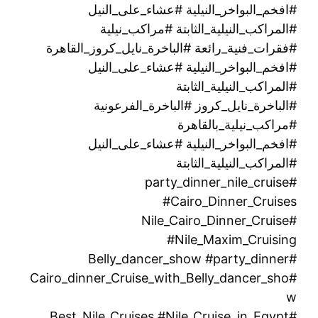
#افخم_البواخر_النيلية #عشاء_على_النيل
#المراكب_النيلية_الثابتة #مراكب_نيلية
#فقرات_فنية_رائعة #الباخرة_نايل_كروز_القاهرة
#افخم_البواخر_النيلية #عشاء_على_النيل
#المراكب_النيلية_الثابتة
#الباخرة_نايل_كروز #الباخرة_الفرعونية
#مراكب_نيلية_بالقاهرة
#افخم_البواخر_النيلية #عشاء_على_النيل
#المراكب_النيلية_الثابتة
#party_dinner_nile_cruise
#Cairo_Dinner_Cruises
#Nile_Cairo_Dinner_Cruise
#Nile_Maxim_Cruising
#Belly_dancer_show #party_dinner
#Cairo_dinner_Cruise_with_Belly_dancer_sho
w
#Best_Nile_Cruises #Nile_Cruise_in_Egypt