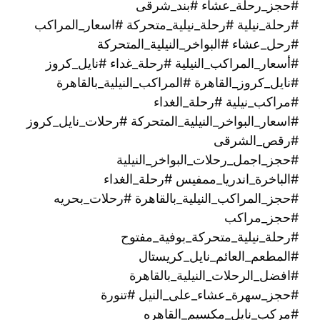
#حجز_رحلة_عشاء #بند_شرقى
#رحلة_نيلية #رحلة_نيلية_متحركة #اسعار_المراكب
#رحل_عشاء #البواخر_النيلية_المتحركة
#أسعار_المراكب_النيلية #رحلة_غداء #نايل_كروز
#نايل_كروز_القاهرة #المراكب_النيلية_بالقاهرة
#مراكب_نيلية #رحلة_الغداء
#اسعار_البواخر_النيلية_المتحركة #رحلات_نايل_كروز
#رقص_الشرقى
#حجز_اجمل_رحلات_البواخر_النيلية
#الباخرة_اندريا_ممفيس #رحلة_الغداء
#حجز_المراكب_النيلية_بالقاهرة #رحلات_بحريه
#حجز_مراكب
#رحلة_نيلية_متحركة_بوفية_مفتوح
#المطعم_العائم_نايل_كريستال
#افضل_الرحلات_النيلية_بالقاهرة
#حجز_سهرة_عشاء_على_النيل #تنورة
#مركب_نايل_مكسيم_القاهره