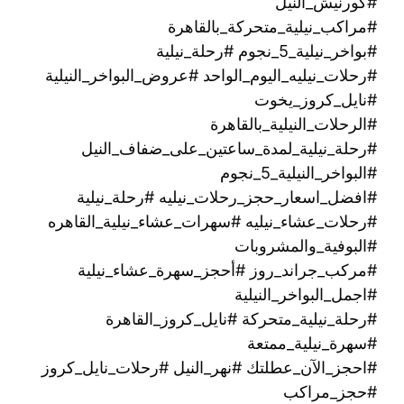
#كورنيش_النيل
#مراكب_نيلية_متحركة_بالقاهرة
#بواخر_نيلية_5_نجوم #رحلة_نيلية
#رحلات_نيليه_اليوم_الواحد #عروض_البواخر_النيلية
#نايل_كروز_يخوت
#الرحلات_النيلية_بالقاهرة
#رحلة_نيلية_لمدة_ساعتين_على_ضفاف_النيل
#البواخر_النيلية_5_نجوم
#افضل_اسعار_حجز_رحلات_نيليه #رحلة_نيلية
#رحلات_عشاء_نيليه #سهرات_عشاء_نيلية_القاهره
#البوفية_والمشروبات
#مركب_جراند_روز #أحجز_سهرة_عشاء_نيلية
#اجمل_البواخر_النيلية
#رحلة_نيلية_متحركة ‫#نايل_كروز_القاهرة
#سهرة_نيلية_ممتعة
#احجز_الآن_عطلتك #نهر_النيل #رحلات_نايل_كروز
#حجز_مراكب