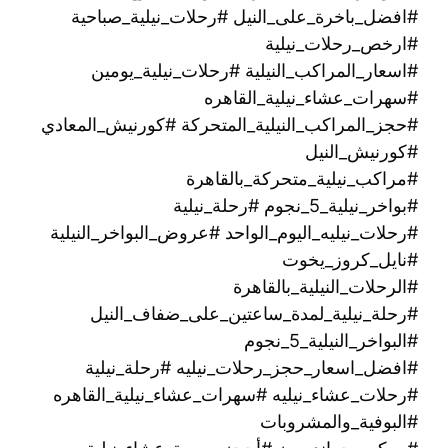
#افضل_باخرة_على_النيل #رحلات_نيلية_صباحية
#ارخص_رحلات_نيلية
#اسعار_المراكب_النيلية #رحلات_نيلية_يومين
#سهرات_عشاء_نيلية_القاهره
#حجز_المراكب_النيلية_المتحركة #كورنيش_المعادي
#كورنيش_النيل
#مراكب_نيلية_متحركة_بالقاهرة
#بواخر_نيلية_5_نجوم #رحلة_نيلية
#رحلات_نيليه_اليوم_الواحد #عروض_البواخر_النيلية
#نايل_كروز_يخوت
#الرحلات_النيلية_بالقاهرة
#رحلة_نيلية_لمدة_ساعتين_على_ضفاف_النيل
#البواخر_النيلية_5_نجوم
#افضل_اسعار_حجز_رحلات_نيليه #رحلة_نيلية
#رحلات_عشاء_نيليه #سهرات_عشاء_نيلية_القاهره
#البوفية_والمشروبات