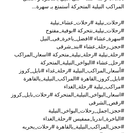
المراكب النيلية المتحركة أستمتع بـ سهرة…
#رحلات_نيلية #رحلات_عشاء_نيلية
#رحلات_نيلية_نتحركة #بوفية_مفتوح
#سهرة_عشاء #افضل_باخرة_فى_النيل
#حجز_رحلة_عشاء #بند_شرقى
#رحلة_نيلية #رحلة_نيلية_متحركة #اسعار_المراكب
#رحل_عشاء #البواخر_النيلية_المتحركة
#أسعار_المراكب_النيلية #رحلة_غداء #نايل_كروز
#نايل_كروز_القاهرة #المراكب_النيلية_بالقاهرة
#مراكب_نيلية #رحلة_الغداء
#اسعار_البواخر_النيلية_المتحركة #رحلات_نايل_كروز
#رقص_الشرقى
#حجز_اجمل_رحلات_البواخر_النيلية
#الباخرة_اندريا_ممفيس #رحلة_الغداء
#حجز_المراكب_النيلية_بالقاهرة #رحلات_بحريه