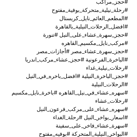
#حجز_مراكب
#رحلة_نيلية_متحركة_بوفية_مفتوح
#المطعم_العائم_نايل_كريستال
#افضل_الرحلات_النيلية_بالقاهرة
#حجز_سهرة_عشاء_على_النيل #تنورة
#مركب_نايل_مكسيم_القاهره
#حجز_سهرة_عشاء_مصر #أجازات_مصر
#الباخرة_الفرعونية #حجز_عشاء_مركب_اندريا
#رحلات_نيلية_غداء
#حجز_الباخرة_النيلية #افضل_باخره_في_النيل
#الرحلات_النيلية
#سهره_عشاء_في_نيل_القاهره‏ #باخرة_نايل_مكسيم
#رحلات_عشاء
#سهره_عشاء_على_مركب_فرعون_النيل
#اسعار_بواخر_النيل #رحلة_الغداء
#سهرة_عشاء_فاخر_على_سفينة
#البواخر_النيلية_المتحركة #بوفيه_مفتوح