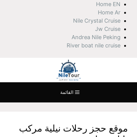
نتقل
Home EN
لى
Home Ar
لمحتوى
Nile Crystal Cruise
Jw Cruise
Andrea Nile Peking
River boat nile cruise
القائمة
موقع حجز رحلات نيلية مركب