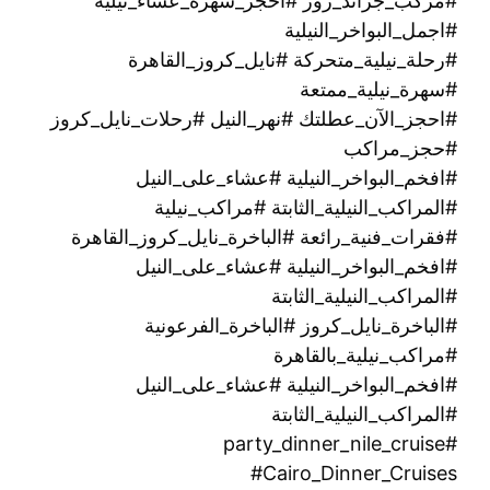
#مركب_جراند_روز #أحجز_سهرة_عشاء_نيلية
#اجمل_البواخر_النيلية
#رحلة_نيلية_متحركة ‫#نايل_كروز_القاهرة
#سهرة_نيلية_ممتعة
#احجز_الآن_عطلتك #نهر_النيل #رحلات_نايل_كروز
#حجز_مراكب
#افخم_البواخر_النيلية #عشاء_على_النيل
#المراكب_النيلية_الثابتة #مراكب_نيلية
#فقرات_فنية_رائعة #الباخرة_نايل_كروز_القاهرة
#افخم_البواخر_النيلية #عشاء_على_النيل
#المراكب_النيلية_الثابتة
#الباخرة_نايل_كروز #الباخرة_الفرعونية
#مراكب_نيلية_بالقاهرة
#افخم_البواخر_النيلية #عشاء_على_النيل
#المراكب_النيلية_الثابتة
#party_dinner_nile_cruise
#Cairo_Dinner_Cruises