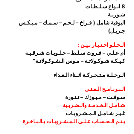
8 انـواع سـلـطـات
شـوربـة
البوفية شامل ( فـراخ – لـحـم – سـمـك – مـيـكـس
جـريـل)
الـحـلـو اخـتـيـار بـيـن :
أم عـلـي – فـروت سـلـط – حـلـويـات شـرقـيـة
كـيـكـة شـوكـولاتـة – مـوس الـشـوكـولاتـة”
الـرحـلـة مـتـحـركـة اثــناء الـغـداء
الـبـرنـامـج الـفـنـى
سـوفـت – مـيـوزك – تـنـورة
شـامـل الـخـدمـة والـضـريـبة
غـيـر شـامـل الـمـشـروبـات
يـتـم الـحـسـاب عـلـى الـمـشـروبـات بـالـبـاخـرة