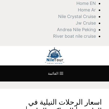
نتقل
Home EN
لى
Home Ar
لمحتوى
Nile Crystal Cruise
Jw Cruise
Andrea Nile Peking
River boat nile cruise
القائمة
اسعار الرحلات النيلية في