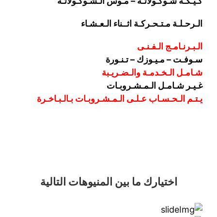
كـيـكـة شـوكـولاتـة – مـوس الـشـوكـولاتـة”
الـرحـلـة مـتـحـركـة اثــناء الـعـشـاء
الـبـرنـامـج الـفـنـى
سـوفـت – مـيـوزك – تـنـورة
شـامـل الـخـدمـة والـضـريـبة
غـيـر شـامـل الـمـشـروبـات
يـتـم الـحـسـاب عـلـى الـمـشـروبـات بـالـبـاخـرة
اختيارك
ما بين المنيوهات التالية