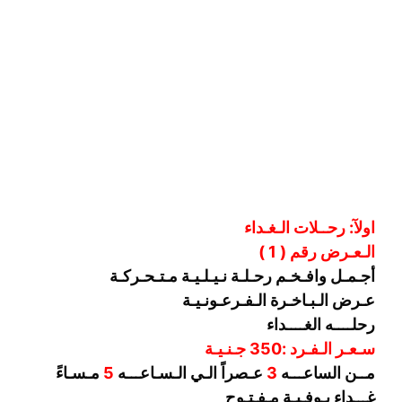
اولآ: رحــلات الـغـداء
الـعـرض رقم ( 1 )
أجـمـل وافـخـم رحـلـة نـيـلـيـة مـتـحـركـة
عـرض الـبـاخـرة الـفـرعـونـيـة
رحلــــه الغــــداء
سـعـر الـفـرد :350 جـنـيـة
مــن الساعـــه
3
عـصراً الـي الـسـاعـــه
5
مـسـاءً
غـــداء بـوفـيـة مـفـتـوح