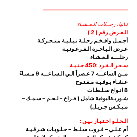
———————————————-
ثـانيا: رحــلات الـعـشـاء
الـعـرض رقم ( 2 )
أجـمـل وافـخـم رحـلـة نـيـلـيـة مـتـحـركـة
عـرض الـبـاخـرة الـفـرعـونـيـة
رحلــــه الـعـشـاء
سـعـر الـفـرد :450 جـنـيـة
مــن الساعـــه 7 عـصراً الـي الـسـاعـــه 9 مـسـاءً
عـشـاء بـوفـيـة مـفـتـوح
8 انـواع سـلـطـات
شـوربـة
البوفية شامل ( فـراخ – لـحـم – سـمـك –
مـيـكـس جـريـل)
الـحـلـو اخـتـيـار بـيـن :
أم عـلـي – فـروت سـلـط – حـلـويـات شـرقـيـة